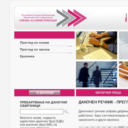
Преглед по поими
Преглед по закони
Кратенки
ФИЗИЧКИ ЛИЦА
ДАНОЧЕН РЕЧНИК - ПРЕГ
ПРЕБАРУВАЊЕ НА ДАНОЧНИ
ОБВРЗНИЦИ
Даночниот речник опфаќа дефиниц
работење. Како систематизиран м
Внесете назив, седиште,
законските и други прописи.
единствен даночен број (ЕДБ)
или матичен број (МБ) на