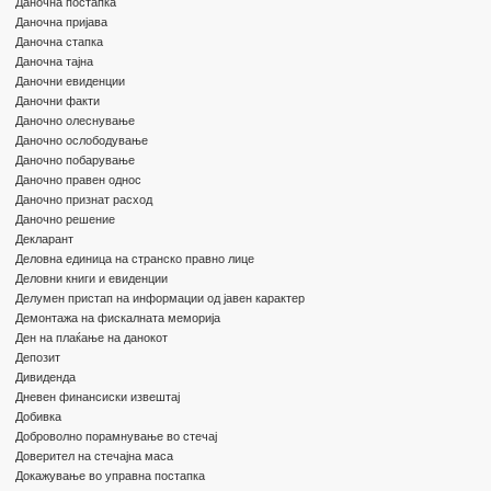
Даночна постапка
Даночна пријава
Даночна стапка
Даночна тајна
Даночни евиденции
Даночни факти
Даночно олеснување
Даночно ослободување
Даночно побарување
Даночно правен однос
Даночно признат расход
Даночно решение
Декларант
Деловна единица на странско правно лице
Деловни книги и евиденции
Делумен пристап на информации од јавен карактер
Демонтажа на фискалната меморија
Ден на плаќање на данокот
Депозит
Дивиденда
Дневен финансиски извештај
Добивка
Доброволно порамнување во стечај
Доверител на стечајна маса
Докажување во управна постапка