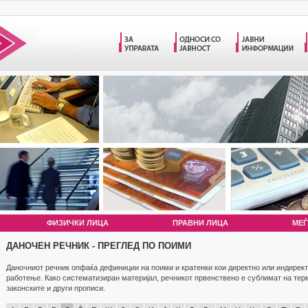
ФИЗИЧКИ ЛИЦА
ПРАВНИ ЛИЦА
МЕЃ
ДАНОЧЕН РЕЧНИК - ПРЕГЛЕД ПО ПОИМИ
Даночниот речник опфаќа дефиниции на поими и кратенки кои директно или индирект
работење. Како систематизиран материјал, речникот првенствено е сублимат на те
законските и други прописи.