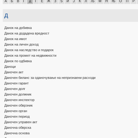
А
Б
В
Г
Д
Ѓ
Е
Ж
З
Ѕ
И
Ј
К
Л
Љ
М
Н
Њ
О
П
Р
Д
Данок на добивка
Данок на додадена вредност
Данок на имот
Данок на личен доход
Данок на наследство и подарок
Данок на промет на недвижности
Данок по одбивка
Даноци
Даночен акт
Даночен биланс за оданочување на непризнаени расходи
Даночен гарант
Даночен долг
Даночен должник
Даночен инспектор
Даночен обврзник
Даночен орган
Даночен период
Даночен управен акт
Даночна обврска
Даночна основа