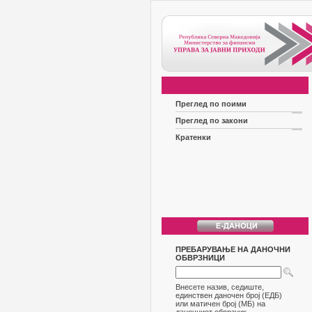
Преглед по поими
Преглед по закони
Кратенки
ПРЕБАРУВАЊЕ НА ДАНОЧНИ
ОБВРЗНИЦИ
Внесете назив, седиште,
единствен даночен број (ЕДБ)
или матичен број (МБ) на