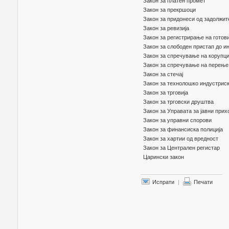
Закон за платен промет
Закон за прекршоци
Закон за придонеси од задолжит
Закон за ревизија
Закон за регистрирање на готов
Закон за слободен пристап до и
Закон за спречување на корупци
Закон за спречување на перење 
Закон за стечај
Закон за технолошко индустриск
Закон за трговија
Закон за трговски друштва
Закон за Управата за јавни прих
Закон за управни спорови
Закон за финансиска полиција
Закон за хартии од вредност
Закон за Централен регистар
Царински закон
Испрати
|
Печати