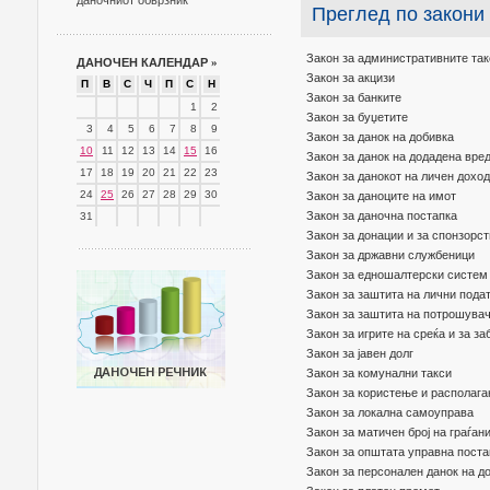
даночниот обврзник
Преглед по закони
Закон за административните так
ДАНОЧЕН КАЛЕНДАР
»
Закон за акцизи
П
В
С
Ч
П
С
Н
Закон за банките
1
2
Закон за буџетите
3
4
5
6
7
8
9
Закон за данок на добивка
10
11
12
13
14
15
16
Закон за данок на додадена вре
17
18
19
20
21
22
23
Закон за данокот на личен доход
24
25
26
27
28
29
30
Закон за даноците на имот
Закон за даночна постапка
31
Закон за донации и за спонзорст
Закон за државни службеници
Закон за едношалтерски систем 
Закон за заштита на лични пода
Закон за заштита на потрошува
Закон за игрите на среќа и за за
Закон за јавен долг
Закон за комунални такси
Закон за користење и располага
Закон за локална самоуправа
Закон за матичен број на граѓан
Закон за општата управна поста
Закон за персонален данок на д