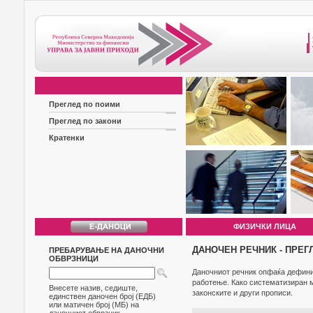
Преглед по поими
Преглед по закони
Кратенки
ФИЗИЧКИ ЛИЦА
ДАНОЧЕН РЕЧНИК - ПРЕГ
ПРЕБАРУВАЊЕ НА ДАНОЧНИ
ОБВРЗНИЦИ
Даночниот речник опфаќа дефиниц
работење. Како систематизиран м
Внесете назив, седиште,
законските и други прописи.
единствен даночен број (ЕДБ)
или матичен број (МБ) на