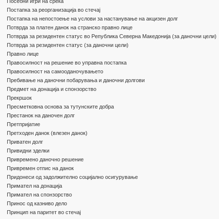
Посебни игри на среќа
Постапка за реорганизација во стечај
Постапка на непостоење на услови за настанување на акцизен долг
Потврда за платен данок на странско правно лице
Потврда за резидентен статус во Република Северна Македонија (за даночни цели)
Потврда за резидентен статус (за даночни цели)
Правно лице
Правосилност на решение во управна постапка
Правосилност на самооданочувањето
Пребивање на даночни побарувања и даночни долгови
Предмет на донација и спонзорство
Прекршок
Пресметковна основа за тутунските добра
Престанок на даночен долг
Претпријатие
Претходен данок (влезен данок)
Приватен долг
Привидни зделки
Привремено даночно решение
Привремен отпис на данок
Придонеси од задолжително социјално осигурување
Примател на донација
Примател на спонзорство
Принос од казниво дело
Принцип на паритет во стечај