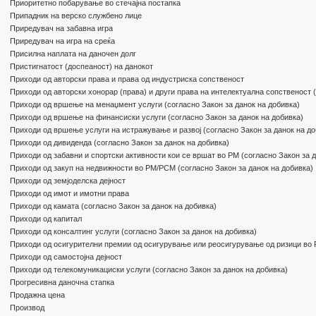
Приоритетно побарување во стечајна постапка
Припадник на верско службено лице
Приредувач на забавна игра
Приредувач на игра на среќа
Присилна наплата на даночен долг
Пристигнатост (доспеаност) на данокот
Приходи од авторски права и права од индустриска сопственост
Приходи од авторски хонорар (права) и други права на интелектуална сопственост (
Приходи од вршење на менаџмент услуги (согласно Закон за данок на добивка)
Приходи од вршење на финансиски услуги (согласно Закон за данок на добивка)
Приходи од вршење услуги на истражување и развој (согласно Закон за данок на до
Приходи од дивиденда (согласно Закон за данок на добивка)
Приходи од забавни и спортски активности кои се вршат во РМ (согласно Закон за д
Приходи од закуп на недвижности во РМ/РСМ (согласно Закон за данок на добивка)
Приходи од земјоделска дејност
Приходи од имот и имотни права
Приходи од камата (согласно Закон за данок на добивка)
Приходи од капитал
Приходи од консалтинг услуги (согласно Закон за данок на добивка)
Приходи од осигурителни премии од осигурување или реосигурување од ризици во
Приходи од самостојна дејност
Приходи од телекомуникациски услуги (согласно Закон за данок на добивка)
Прогресивна даночна стапка
Продажна цена
Производ