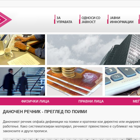
ФИЗИЧКИ ЛИЦА
ПРАВНИ ЛИЦА
МЕЃ
ДАНОЧЕН РЕЧНИК - ПРЕГЛЕД ПО ПОИМИ
Даночниот речник опфаќа дефиниции на поими и кратенки кои директно или индирект
работење. Како систематизиран материјал, речникот првенствено е сублимат на те
законските и други прописи.