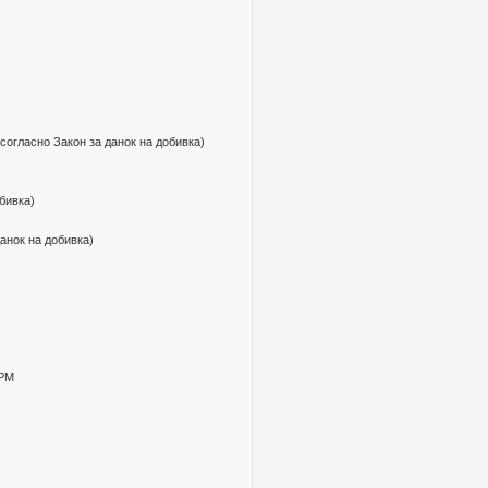
согласно Закон за данок на добивка)
бивка)
анок на добивка)
 РМ