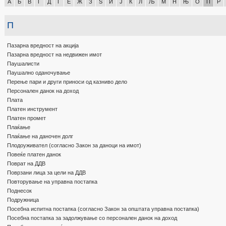
А
Б
В
Г
Д
Ѓ
Е
Ж
З
Ѕ
И
Ј
К
Л
Љ
М
Н
Њ
О
П
Р
П
Пазарна вредност на акција
Пазарна вредност на недвижен имот
Паушалисти
Паушално оданочување
Перење пари и други приноси од казниво дело
Персонален данок на доход
Плата
Платен инструмент
Платен промет
Плаќање
Плаќање на даночен долг
Плодоуживател (согласно Закон за даноци на имот)
Повеќе платен данок
Поврат на ДДВ
Поврзани лица за цели на ДДВ
Повторување на управна постапка
Поднесок
Подружница
Посебна испитна постапка (согласно Закон за општата управна постапка)
Посебна постапка за задолжување со персонален данок на доход