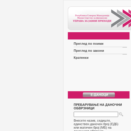
Преглед по поими
Преглед по закони
Кратенки
ПРЕБАРУВАЊЕ НА ДАНОЧНИ
ОБВРЗНИЦИ
Внесете назив, седиште,
единствен даночен број (ЕДБ)
или матичен број (МБ) на