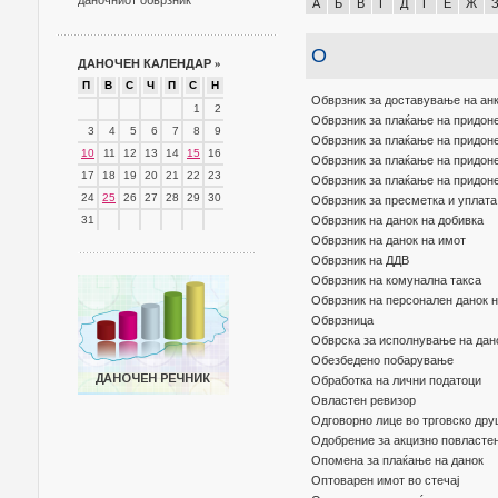
даночниот обврзник
А
Б
В
Г
Д
Ѓ
Е
Ж
О
ДАНОЧЕН КАЛЕНДАР
»
П
В
С
Ч
П
С
Н
Обврзник за доставување на анк
1
2
Обврзник за плаќање на придон
3
4
5
6
7
8
9
Обврзник за плаќање на придоне
10
11
12
13
14
15
16
Обврзник за плаќање на придон
17
18
19
20
21
22
23
Обврзник за плаќање на придон
24
25
26
27
28
29
30
Обврзник за пресметка и уплата
31
Обврзник на данок на добивка
Обврзник на данок на имот
Обврзник на ДДВ
Обврзник на комунална такса
Обврзник на персонален данок н
Обврзница
Обврска за исполнување на дан
Обезбедено побарување
Обработка на лични податоци
Овластен ревизор
Одговорно лице во трговско др
Одобрение за акцизно повласте
Опомена за плаќање на данок
Оптоварен имот во стечај