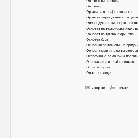
Општи игри на среќа
Општина
Органи на стечајна постапка
Орган на управување во акцион
Ослободување од обврска во ст
Основач на технолошка индустри
Основач на трговско друштво
Основен буџет
Основица за плаќање на придон
Основна главнина на трговско 
Оспорување во даночна постап
Отворање на стечајна постапка
Отпис на данок
Оштетено лице
Испрати
|
Печати