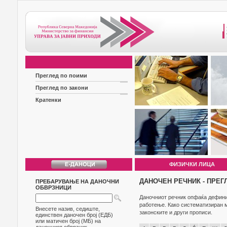
Преглед по поими
Преглед по закони
Кратенки
ФИЗИЧКИ ЛИЦА
ДАНОЧЕН РЕЧНИК - ПРЕГ
ПРЕБАРУВАЊЕ НА ДАНОЧНИ
ОБВРЗНИЦИ
Даночниот речник опфаќа дефиниц
работење. Како систематизиран м
Внесете назив, седиште,
законските и други прописи.
единствен даночен број (ЕДБ)
или матичен број (МБ) на