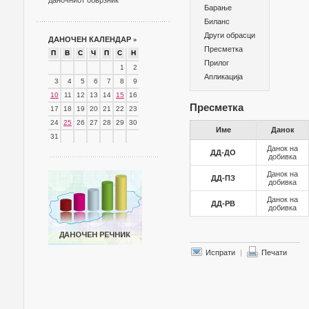
даночниот обврзник
Барање
Биланс
Други обрасци
ДАНОЧЕН КАЛЕНДАР
»
Пресметка
П
В
С
Ч
П
С
Н
Прилог
1
2
Апликација
3
4
5
6
7
8
9
10
11
12
13
14
15
16
Пресметка
17
18
19
20
21
22
23
24
25
26
27
28
29
30
Име
Данок
31
Данок на
ДД-ДО
добивка
Данок на
ДД-ПЗ
добивка
Данок на
ДД-РВ
добивка
Испрати
|
Печати