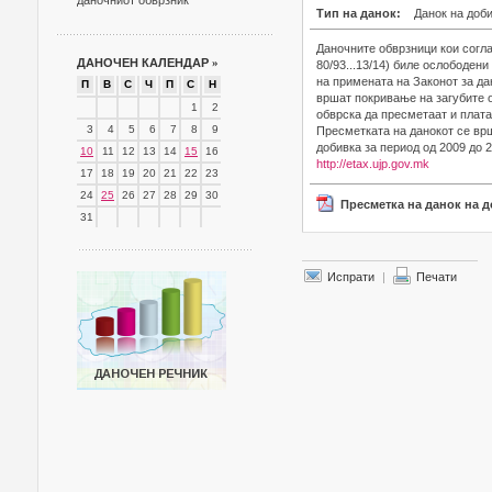
даночниот обврзник
Тип на данок:
Данок на доб
Даночните обврзници кои согла
ДАНОЧЕН КАЛЕНДАР
»
80/93...13/14) биле ослободен
на примената на Законот за да
П
В
С
Ч
П
С
Н
вршат покривање на загубите 
1
2
обврска да пресметаат и плата
3
4
5
6
7
8
9
Пресметката на данокот се вр
добивка за период од 2009 до 
10
11
12
13
14
15
16
http://etax.ujp.gov.mk
17
18
19
20
21
22
23
24
25
26
27
28
29
30
Пресметка на данок на 
31
Испрати
|
Печати