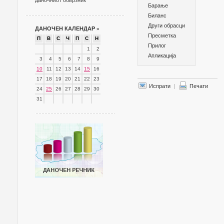
даночниот обврзник
Барање
Биланс
Други обрасци
ДАНОЧЕН КАЛЕНДАР
»
Пресметка
П
В
С
Ч
П
С
Н
Прилог
1
2
Апликација
3
4
5
6
7
8
9
10
11
12
13
14
15
16
17
18
19
20
21
22
23
Испрати
|
Печати
24
25
26
27
28
29
30
31