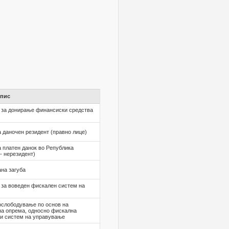
пис
 за донирање финансиски средства
 даночен резидент (правно лице)
 платен данок во Република
- нерезидент)
на загуба
за воведен фискален систем на
ослободување по основ на
на опрема, односно фискална
ки систем на управување