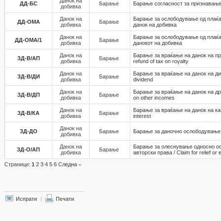
Данок на
ДД-БС
Барање
Барање согласност за признавање
добивка
Данок на
Барање за ослободување од плаќа
ДД-ОМА
Барање
добивка
данок на добивка
Данок на
Барање за ослободување од плаќа
ДД-ОМА/1
Барање
добивка
данокот на добивка
Данок на
Барање за враќање на данок на при
ЗД-В/АП
Барање
добивка
refund of tax on royalty
Данок на
Барање за враќање на данок на диви
ЗД-В/ДИ
Барање
добивка
dividend
Данок на
Барање за враќање на данок на друг
ЗД-В/ДП
Барање
добивка
on other incomes
Данок на
Барање за враќање на данок на кама
ЗД-В/КА
Барање
добивка
interest
Данок на
ЗД-ДО
Барање
Барање за даночно ослободување / 
добивка
Данок на
Барање за олеснување односно ос
ЗД-О/АП
Барање
добивка
авторски права / Claim for relief or 
Страници:
1
2
3
4
5
6
Следна
»
Испрати
|
Печати