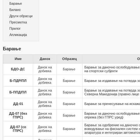
Барање
Биланс
Други обрасци
Пресметка
Прилог
Апликација
Барање
Име
Данок
Образец
О
Данок на
Барање за даночно ослободување
БДО-ДС
Барање
добивка
на спортски субјекти
Данок на
Б-ПДР/ПЛ
Барање
Барање за издавање на потврда за
добивка
Данок на
Барање за издавање на потврда за
Б-ППД/ПЛ
Барање
добивка
Северна Македонија (правно лице 
Данок на
ДД-01
Барање
Барање за пренесување на искажа
добивка
ДД-07 (без
Данок на
Барање за даночно ослободување 
Барање
ГПРС)
добивка
опрема (без ГПРС уред)
Барање за одобрение на даночно 
ДД-07 (со
Данок на
Барање
воведување на фискaлен систем 
ГПРС)
добивка
апаратура и интегриран автоматс