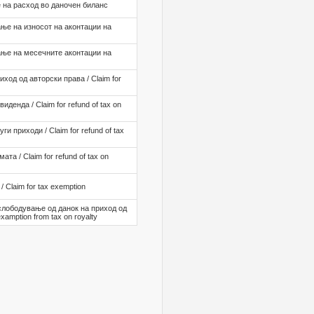
 на расход во даночен биланс
ње на износот на аконтации на
ње на месечните аконтации на
ход од авторски права / Claim for
денда / Claim for refund of tax on
и приходи / Claim for refund of tax
та / Claim for refund of tax on
Claim for tax exemption
лободување од данок на приход од
examption from tax on royalty