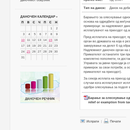
даночниот обврзник
Тип на данок:
Данок на доб
ДАНОЧЕН КАЛЕНДАР
»
Барањето за олеснување однос
основа на одредбите од меѓун
П
В
С
Ч
П
С
Н
примероци: за надлежниот дано
1
2
исплатувачот на приходот од а
3
4
5
6
7
8
9
Пред исплатата на приходот, 
10
11
12
13
14
15
16
орган во државата на која е ре
заверување на делот 6 од обра
17
18
19
20
21
22
23
Надлежниот даночен орган на 
24
25
26
27
28
29
30
Примателот останатите три при
31
комплетно пополнети, ги доста
Управата за јавни приходи ја 
примерок за свои потреби, а о
примателот на приходот).
За секоја исплата на приход о
случаи кога исплатувачот испл
одобри олеснувања за подолг 
Барање за олеснување од
relief or examption from ta
Испрати
|
Печати