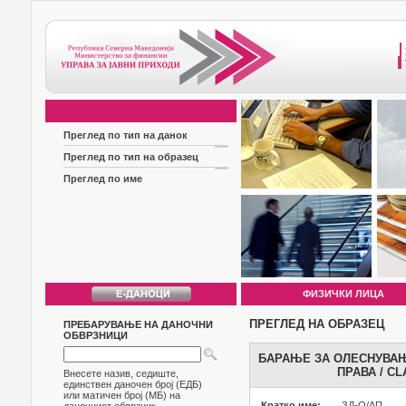
Преглед по тип на данок
Преглед по тип на образец
Преглед по име
ФИЗИЧКИ ЛИЦА
ПРЕГЛЕД НА ОБРАЗЕЦ
ПРЕБАРУВАЊЕ НА ДАНОЧНИ
ОБВРЗНИЦИ
БАРАЊЕ ЗА ОЛЕСНУВАЊ
ПРАВА / C
Внесете назив, седиште,
единствен даночен број (ЕДБ)
или матичен број (МБ) на
Кратко име:
ЗД-О/АП