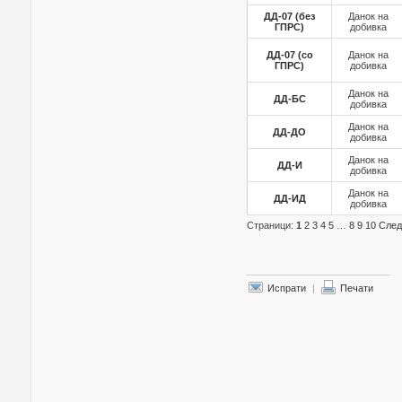
ДД-07 (без
Данок на
ГПРС)
добивка
ДД-07 (со
Данок на
ГПРС)
добивка
Данок на
ДД-БС
добивка
Данок на
ДД-ДО
добивка
Данок на
ДД-И
добивка
Данок на
ДД-ИД
добивка
Страници:
1
2
3
4
5
…
8
9
10
Сле
Испрати
|
Печати