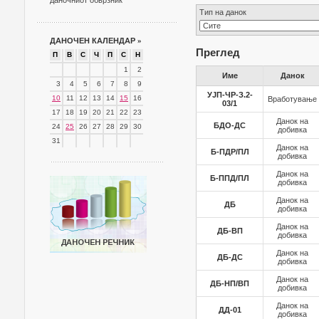
даночниот обврзник
Тип на данок
ДАНОЧЕН КАЛЕНДАР
»
Преглед
П
В
С
Ч
П
С
Н
1
2
Име
Данок
3
4
5
6
7
8
9
УЈП-ЧР-З.2-
10
11
12
13
14
15
16
Вработување
03/1
17
18
19
20
21
22
23
Данок на
БДО-ДС
24
25
26
27
28
29
30
добивка
31
Данок на
Б-ПДР/ПЛ
добивка
Данок на
Б-ППД/ПЛ
добивка
Данок на
ДБ
добивка
Данок на
ДБ-ВП
добивка
Данок на
ДБ-ДС
добивка
Данок на
ДБ-НП/ВП
добивка
Данок на
ДД-01
добивка