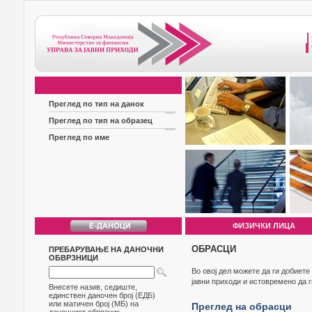
Преглед по тип на данок
Преглед по тип на образец
Преглед по име
ФИЗИЧКИ ЛИЦА
ОБРАСЦИ
ПРЕБАРУВАЊЕ НА ДАНОЧНИ
ОБВРЗНИЦИ
Во овој дел можете да ги добиет
јавни приходи и истовремено да 
Внесете назив, седиште,
единствен даночен број (ЕДБ)
или матичен број (МБ) на
Преглед на обрасци