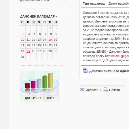
даночниот обврзник
Тип на данок:
Данок на доб
Согласно Законот за данок за 
ДАНОЧЕН КАЛЕНДАР
»
добивка согласно Законот за д
денари. Даночната основа за 
П
В
С
Ч
П
С
Н
износот на даночната основа 
1
2
за 2022 година или просечниот
3
4
5
6
7
8
9
на даночна основа по намалув
периоди зголемен за 20%. Во 
10
11
12
13
14
15
16
на даночната основа за претх
17
18
19
20
21
22
23
плаќаат данок за солидарност 
24
25
26
27
28
29
30
образец „ДБ-ДС - Даночен била
приходи преку
http://etax.ujp.g
31
врши во рок од 30 дена од ист
Даночен биланс за одан
Испрати
|
Печати