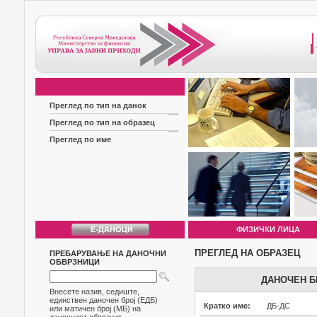
Преглед по тип на данок
Преглед по тип на образец
Преглед по име
ФИЗИЧКИ ЛИЦА
ПРЕГЛЕД НА ОБРАЗЕЦ
ПРЕБАРУВАЊЕ НА ДАНОЧНИ
ОБВРЗНИЦИ
ДАНОЧЕН Б
Внесете назив, седиште,
единствен даночен број (ЕДБ)
Кратко име:
ДБ-ДС
или матичен број (МБ) на