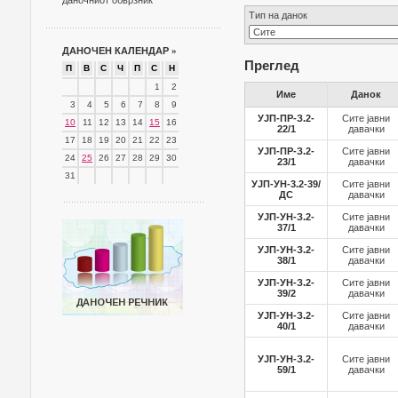
даночниот обврзник
Тип на данок
ДАНОЧЕН КАЛЕНДАР
»
Преглед
П
В
С
Ч
П
С
Н
1
2
Име
Данок
3
4
5
6
7
8
9
УЈП-ПР-З.2-
Сите јавни
10
11
12
13
14
15
16
22/1
давачки
17
18
19
20
21
22
23
УЈП-ПР-З.2-
Сите јавни
24
25
26
27
28
29
30
23/1
давачки
31
УЈП-УН-3.2-39/
Сите јавни
ДС
давачки
УЈП-УН-З.2-
Сите јавни
37/1
давачки
УЈП-УН-З.2-
Сите јавни
38/1
давачки
УЈП-УН-З.2-
Сите јавни
39/2
давачки
УЈП-УН-З.2-
Сите јавни
40/1
давачки
УЈП-УН-З.2-
Сите јавни
59/1
давачки