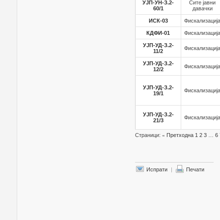
УЈП-УН-З.2-
Сите јавни
60/1
давачки
ИСК-03
Фискализациј
КДФИ-01
Фискализациј
УЈП-УД-З.2-
Фискализациј
11/2
УЈП-УД-З.2-
Фискализациј
12/2
УЈП-УД-З.2-
Фискализациј
19/1
УЈП-УД-З.2-
Фискализациј
21/3
Страници:
«
Претходна
1
2
3
…
6
Испрати
|
Печати