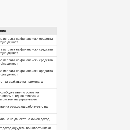
пис
а исплата на финансиски средства
ојна дејност
а исплата на финансиски средства
ојна дејност
а исплата на финансиски средства
ојна дејност
а исплата на финансиски средства
ојна дејност
от за враќање на примената
ослободување по основ на
а опрема, однос фисклана
ки систем на управување
ање на расход од работењето на
ување на данокот на личен доход
т доход од удели во инвестициски