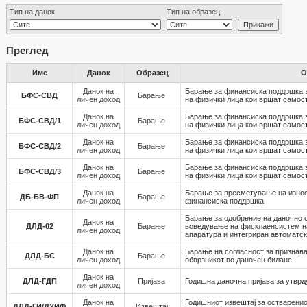
Тип на данок
Тип на образец
Преглед
Име
Данок
Образец
О
Данок на
Бaрање за финансиска поддршка з
БФС-СВД
Барање
личен доход
на физички лица кои вршат самост
Данок на
Бaрање за финансиска поддршка з
БФС-СВД/1
Барање
личен доход
на физички лица кои вршат самост
Данок на
Бaрање за финансиска поддршка з
БФС-СВД/2
Барање
личен доход
на физички лица кои вршат самост
Данок на
Барање за финансиска поддршка з
БФС-СВД/3
Барање
личен доход
на физички лица кои вршат самост
Данок на
Бaрање за пресметување на износ
ДБ-БВ-ФП
Барање
личен доход
финансиска поддршка
Барање за одобрение на даночно 
Данок на
ДЛД-02
Барање
воведување на фисклаенсистем н
личен доход
апаратура и интегриран автоматс
Данок на
Барање на согласност за признав
ДЛД-БС
Барање
личен доход
обврзникот во даночен биланс
Данок на
ДЛД-ГДП
Пријава
Годишна даночна пријава за утврд
личен доход
Данок на
Годишниот извештај за остваренио
ДЛД-ГИ/ДУИФ
Извештај