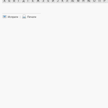
А
Б
В
Г
Д
Ѓ
Е
Ж
З
Ѕ
И
Ј
К
Л
Љ
М
Н
Њ
О
П
Р
Испрати
|
Печати