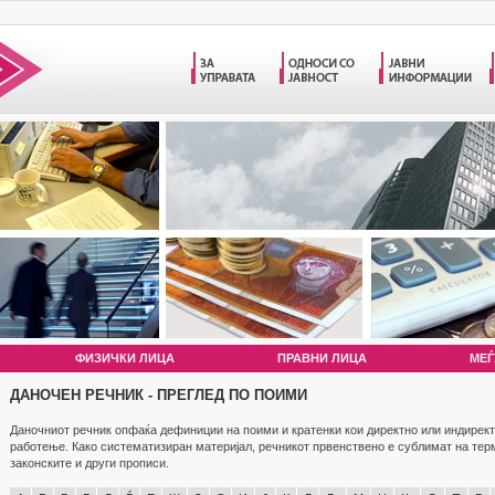
ФИЗИЧКИ ЛИЦА
ПРАВНИ ЛИЦА
МЕЃ
ДАНОЧЕН РЕЧНИК - ПРЕГЛЕД ПО ПОИМИ
Даночниот речник опфаќа дефиниции на поими и кратенки кои директно или индирект
работење. Како систематизиран материјал, речникот првенствено е сублимат на те
законските и други прописи.