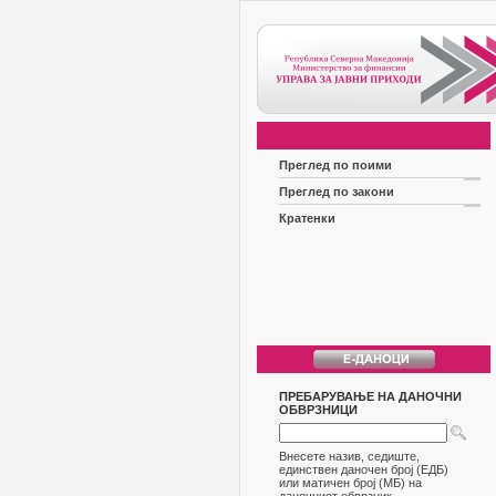
Преглед по поими
Преглед по закони
Кратенки
ПРЕБАРУВАЊЕ НА ДАНОЧНИ
ОБВРЗНИЦИ
Внесете назив, седиште,
единствен даночен број (ЕДБ)
или матичен број (МБ) на