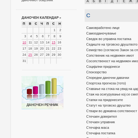
даночниот обврзник
А
Б
В
Г
Д
Ѓ
Е
Ж
С
ДАНОЧЕН КАЛЕНДАР
»
П
В
С
Ч
П
С
Н
Самовработено лице
1
2
Самооданочување
3
4
5
6
7
8
9
Сведок во управна постапка
10
11
12
13
14
15
16
Седиште на трговско друштвото
17
18
19
20
21
22
23
Семејство (согласно Закон за с
24
25
26
27
28
29
30
Сопственик на недвижен имот
31
Сосопственост на недвижен имо
Социјални придонеси
Спонзорство
Споредни даночни давачки
Спортска прогноза (тото)
Ставање на стока на увид на ца
Стаж на осигурување кој се сме
Стапки на придонесите
Статут на трговско друштво
Ствари во државна сопственост
Стечаен доверител
Стечаен управник
Стечајна маса
Стечајна постапка