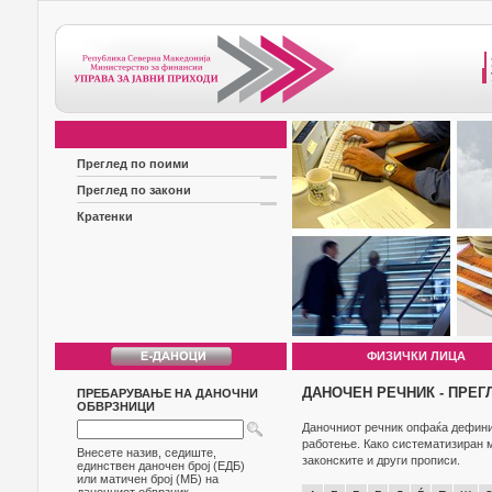
Преглед по поими
Преглед по закони
Кратенки
ФИЗИЧКИ ЛИЦА
ДАНОЧЕН РЕЧНИК - ПРЕГ
ПРЕБАРУВАЊЕ НА ДАНОЧНИ
ОБВРЗНИЦИ
Даночниот речник опфаќа дефиниц
работење. Како систематизиран м
Внесете назив, седиште,
законските и други прописи.
единствен даночен број (ЕДБ)
или матичен број (МБ) на