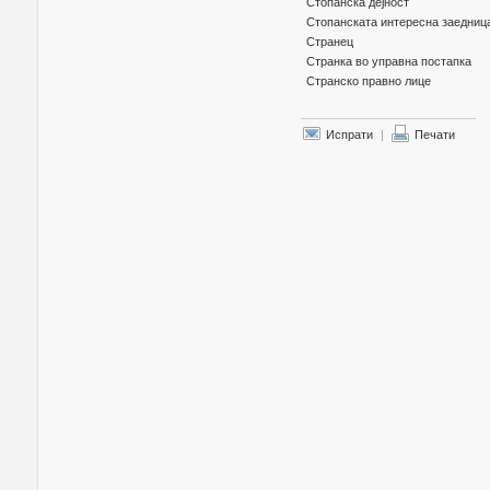
Стопанска дејност
Стопанската интересна заедниц
Странец
Странка во управна постапка
Странско правно лице
Испрати
|
Печати