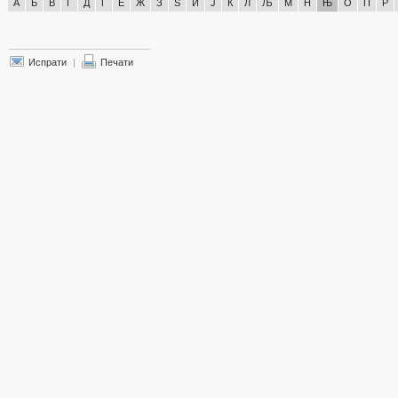
А
Б
В
Г
Д
Ѓ
Е
Ж
З
Ѕ
И
Ј
К
Л
Љ
М
Н
Њ
О
П
Р
Испрати
|
Печати