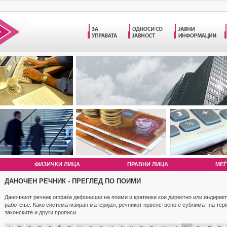
ФИЗИЧКИ ЛИЦА
ПРАВНИ ЛИЦА
МЕЃ
ДАНОЧЕН РЕЧНИК - ПРЕГЛЕД ПО ПОИМИ
Даночниот речник опфаќа дефиниции на поими и кратенки кои директно или индирект
работење. Како систематизиран материјал, речникот првенствено е сублимат на те
законските и други прописи.