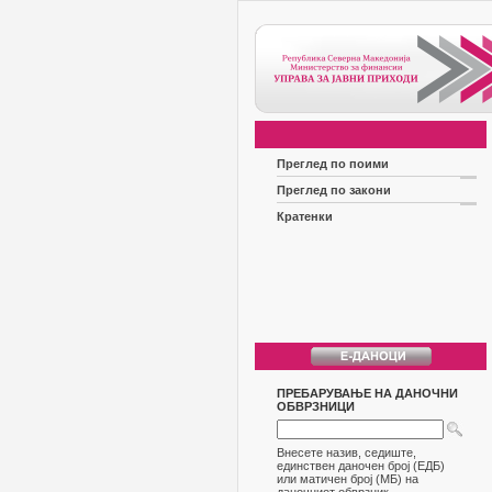
Преглед по поими
Преглед по закони
Кратенки
ПРЕБАРУВАЊЕ НА ДАНОЧНИ
ОБВРЗНИЦИ
Внесете назив, седиште,
единствен даночен број (ЕДБ)
или матичен број (МБ) на