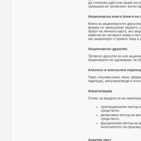
да стекнува удел или акции на н
запишани во трговскиот регистар
Акционерска книга (книга на 
Книга на акционерското друштво 
форма се запишуваат акциите, с
бројот на личната карта, ако ак
важечка во неговата земја и не
ако акционерот е правно лице и
Акционерско друштво
Трговско друштво во кое акционе
Акционерите не одговараат за о
Алкохол и алкохолни пијало
Пиво, пенливо вино, вино, фер
пијалоци), меѓупроизводи и етил
Амортизација
Отпис на вредноста на нематери
пропорционален метод на
средството.
дегресивен метод на амо
средството.
фукционален метод на ам
интензитетот на произво
Анкетен лист