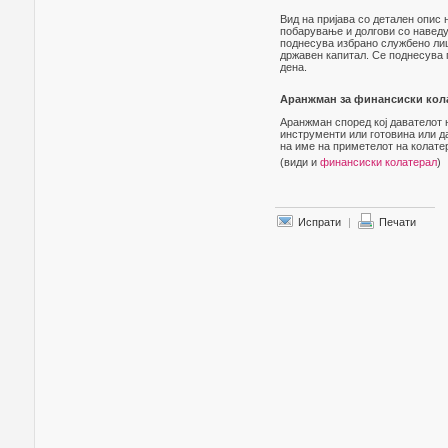
Вид на пријава со детален опис
побарување и долгови со наведу
поднесува избрано службено лице
државен капитал. Се поднесува п
дена.
Аранжман за финансиски кола
Аранжман според кој давателот 
инструменти или готовина или д
на име на приметелот на колате
(види и
финансиски колатерал
)
Испрати
|
Печати