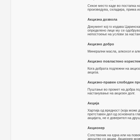
Секое место каде во постапка н
произведува, складира, прима и
Акцизна дозвола
Документ кој го издава Царинск
определено лице му се одобрува
непостоење на услови за настан
Акцизно добро
Минерални масла, алкохол и алк
Акцизно повластено користе
Кога добрата подлежни на акциз
акциза.
Акцизно-правен слободен пр
Пуштање во промет на добра под
настанување на акцизен долг.
Акција
Хартија од вредност (која може 
претставен дел од основната гла
акцијата, не е доверител на дру
Акционер
Сопственик на една или на пове
друштво со акции. Акционер мож