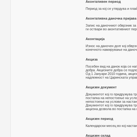
Аконтативен период
Период за кој се утврдува и плаќ
Аконтативна даночна пријава
Запис на даночниот обврзник за 
ги оствари во аконтативниот пер
Аконтација
Износ на даночен долг кој обврз
конечното намирување на даноч
Акциза
Посебен вид на данок која се н
добра. Акцизните добра се подло
Од 1 Јануари 2010 година, акциз
надлежност на Царинската упра
Акцизен документ
Документот кој го придружува тр
постапка на непостоење на услов
непостоење на услови за настан
Документот кој го придружува т
акцизна дозвола во постапка на
Акцизен период
Календарски месец во кој настан
Акцизен склад