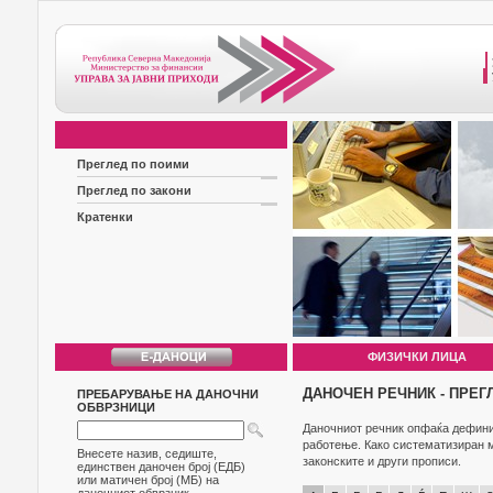
Преглед по поими
Преглед по закони
Кратенки
ФИЗИЧКИ ЛИЦА
ДАНОЧЕН РЕЧНИК - ПРЕГ
ПРЕБАРУВАЊЕ НА ДАНОЧНИ
ОБВРЗНИЦИ
Даночниот речник опфаќа дефиниц
работење. Како систематизиран м
Внесете назив, седиште,
законските и други прописи.
единствен даночен број (ЕДБ)
или матичен број (МБ) на