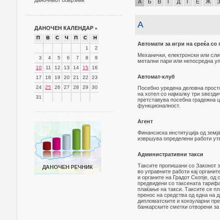
даночниот обврзник
А
Б
В
Г
Д
Ѓ
Е
Ж
А
ДАНОЧЕН КАЛЕНДАР
»
П
В
С
Ч
П
С
Н
Автомати за игри на среќа со
1
2
Механички, електронски или слич
3
4
5
6
7
8
9
метални пари или непосредна уп
10
11
12
13
14
15
16
Автомат-клуб
17
18
19
20
21
22
23
24
25
26
27
28
29
30
Посебно уредена деловна просто
на хотел со најмалку три ѕвезди
31
претставува посебна градежна це
функционалност.
Агент
Финансиска институција од земја
извршува определени работи утв
Административни такси
Таксите пропишани со Законот за
во управните работи кај органит
и органите на Градот Скопје, од
предвидени со таксената тарифа,
плаќање на такси. Таксите се пл
пренос на средства од една на д
дипломатските и конзуларни пре
банкарските сметки отворени за