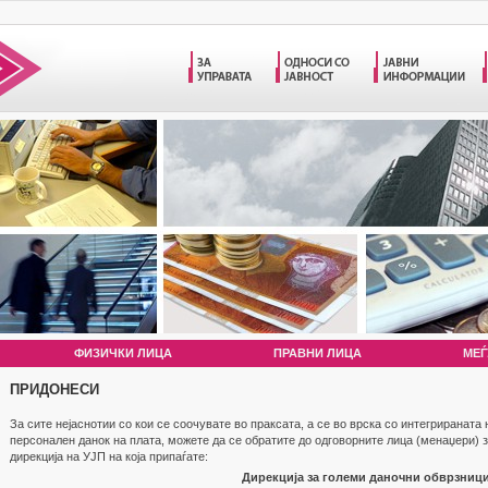
ФИЗИЧКИ ЛИЦА
ПРАВНИ ЛИЦА
МЕЃ
ПРИДОНЕСИ
За сите нејаснотии со кои се соочувате во праксата, а се во врска со интегрираната
персонален данок на плата, можете да се обратите до одговорните лица (менаџери) з
дирекција на УЈП на која припаѓате:
Дирекција за големи даночни обврзниц