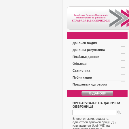
Даночен водич
Даночна регулатива
Плаќање даноци
Обрасци
Статистика
Публикации
Прашања и одговори
ПРЕБАРУВАЊЕ НА ДАНОЧНИ
ОБВРЗНИЦИ
Внесете назив, седиште,
единствен даночен број (ЕДБ)
или матичен број (МБ) на