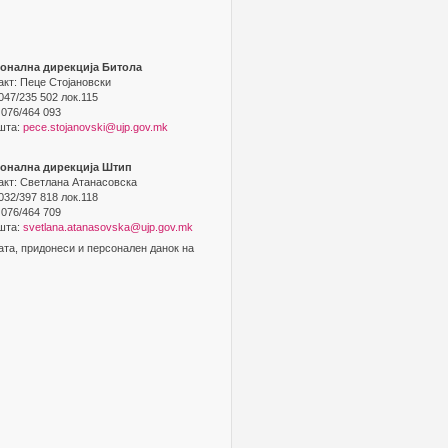
онална дирекција Битола
акт: Пеце Стојановски
 047/235 502 лок.115
 076/464 093
шта:
pece.stojanovski@ujp.gov.mk
ионална дирекција Штип
акт: Светлана Атанасовска
 032/397 818 лок.118
 076/464 709
шта:
svetlana.atanasovska@ujp.gov.mk
ата, придонеси и персонален данок на