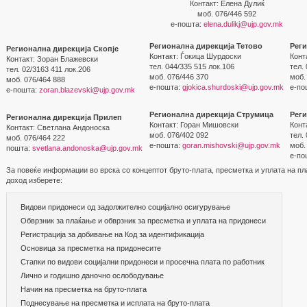
Контакт: Елена Дулиќ
моб. 076/446 592
е-пошта:
elena.dulikj@ujp.gov.mk
Регионална дирекција Тетово
Реги
Регионална дирекција Скопје
Контакт: Ѓокица Шурдоски
Конт
Контакт: Зоран Блажевски
тел. 044/335 515 лок.106
тел.
тел. 02/3163 411 лок.206
моб. 076/446 370
моб.
моб. 076/464 888
е-пошта:
gjokica.shurdoski@ujp.gov.mk
е-по
е-пошта:
zoran.blazevski@ujp.gov.mk
Регионална дирекција Струмица
Рег
Регионална дирекција Прилеп
Контакт: Горан Мишовски
Конт
Контакт: Светлана Андоноска
моб. 076/402 092
тел.
моб. 076/464 222
е-пошта:
goran.mishovski@ujp.gov.mk
моб.
пошта:
svetlana.andonoska@ujp.gov.mk
е-по
За повеќе информации во врска со концептот бруто-плата, пресметка и уплата на пл
доход изберете:
Видови придонеси од задолжително социјално осигурување
Обврзник за плаќање и обврзник за пресметка и уплата на придонеси
Регистрација за добивање на Код за идентификација
Основица за пресметка на придонесите
Стапки по видови социјални придонеси и просечна плата по работник
Лично и годишно даночно ослободување
Начин на пресметка на бруто-плата
Поднесување на пресметка и исплата на бруто-плата