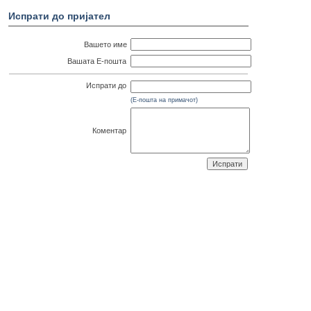
Испрати до пријател
Вашето име
Вашата Е-пошта
Испрати до
(Е-пошта на примачот)
Коментар