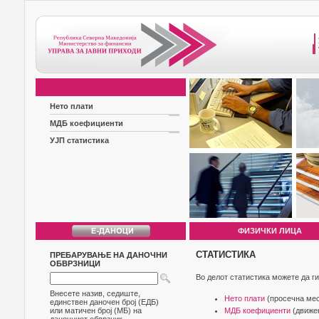
Нето плати
МДБ коефициенти
УЈП статистика
ФИЗИЧКИ ЛИЦА
СТАТИСТИКА
ПРЕБАРУВАЊЕ НА ДАНОЧНИ
ОБВРЗНИЦИ
Во делот статистика можете да ги
Внесете назив, седиште,
Нето плати
(просечна мес
единствен даночен број (ЕДБ)
или матичен број (МБ) на
МДБ коефициенти
(движењ