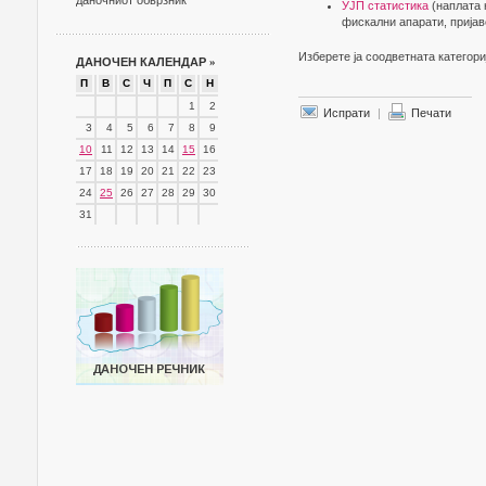
даночниот обврзник
УЈП статистика
(наплата 
фискални апарати, пријав
Изберете ја соодветната категори
ДАНОЧЕН КАЛЕНДАР
»
П
В
С
Ч
П
С
Н
1
2
Испрати
|
Печати
3
4
5
6
7
8
9
10
11
12
13
14
15
16
17
18
19
20
21
22
23
24
25
26
27
28
29
30
31