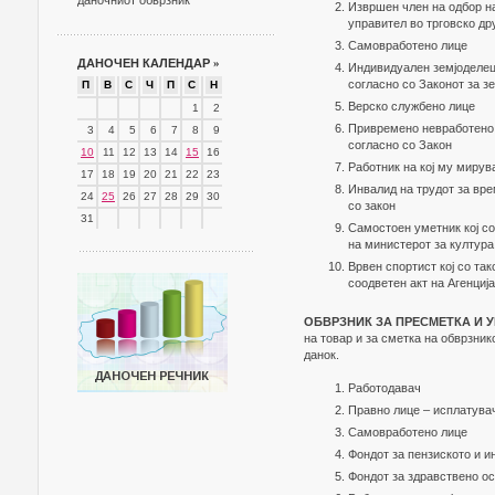
даночниот обврзник
Извршен член на одбор на
управител во трговско др
Самовработено лице
ДАНОЧЕН КАЛЕНДАР
»
Индивидуален земјоделец 
согласно со Законот за зе
П
В
С
Ч
П
С
Н
Верско службено лице
1
2
Привремено невработено 
3
4
5
6
7
8
9
согласно со Закон
10
11
12
13
14
15
16
Работник на кој му мирув
17
18
19
20
21
22
23
Инвалид на трудот за вр
24
25
26
27
28
29
30
со закон
31
Самостоен уметник кој со
на министерот за култура
Врвен спортист кој со та
соодветен акт на Агенција
ОБВРЗНИК ЗА ПРЕСМЕТКА И 
на товар и за сметка на обврзни
данок.
Работодавач
Правно лице – исплатува
Самовработено лице
Фондот за пензиското и 
Фондот за здравствено о