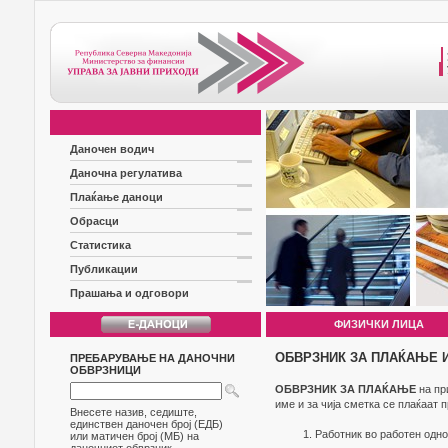
Даночен водич
Даночна регулатива
Плаќање даноци
Обрасци
Статистика
Публикации
Прашања и одговори
ФИЗИЧКИ ЛИЦА
ОБВРЗНИК ЗА ПЛАЌАЊЕ И
ПРЕБАРУВАЊЕ НА ДАНОЧНИ
ОБВРЗНИЦИ
ОБВРЗНИК ЗА ПЛАЌАЊЕ
на пр
име и за чија сметка се плаќаат 
Внесете назив, седиште,
единствен даночен број (ЕДБ)
Работник во работен одно
или матичен број (МБ) на