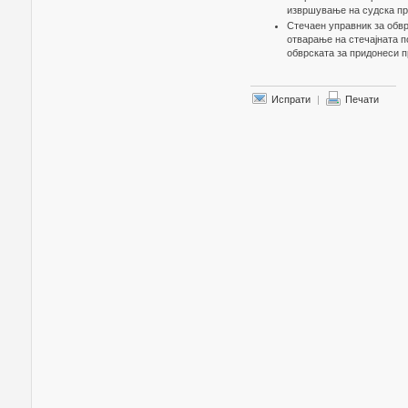
извршување на судска пр
Стечаен управник за обвр
отварање на стечајната п
обврската за придонеси п
Испрати
|
Печати