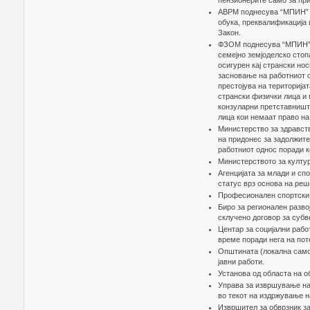
пензионерите само за пр
АВРМ поднесува “МПИН” о
обука, преквалификација 
Закон.
ФЗОМ поднесува “МПИН” п
семејно земјоделско стоп
осигурен кај странски но
засновање на работниот о
престојува на територијат
странски физички лица и 
конзуларни претставништ
лица кои немаат право на
Министерство за здравств
на придонес за задолжите
работниот однос поради 
Министерството за култур
Агенцијата за млади и спо
статус врз основа на реш
Професионален спортски 
Биро за регионален разв
склучено договор за суб
Центар за социјални раб
време поради нега на пот
Општината (локална самоу
јавни работи.
Установа од областа на о
Управа за извршување на 
во текот на издржување н
Извршител за обврзник за