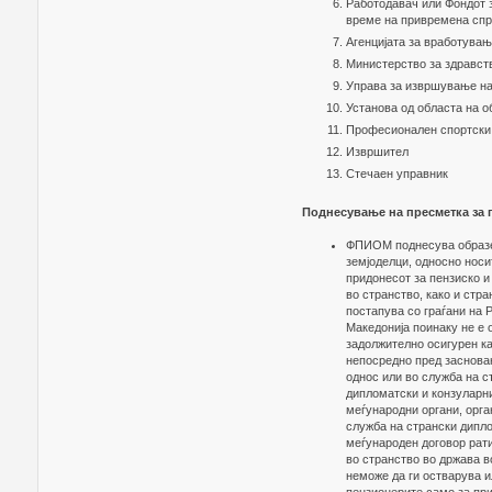
Работодавач или Фондот з
време на привремена спре
Агенцијата за вработува
Министерство за здравст
Управа за извршување на
Установа од областа на 
Професионален спортски
Извршител
Стечаен управник
Поднесување на пресметка за 
ФПИОМ поднесува образец
земјоделци, односно носи
придонесот за пензиско и
во странство, како и стра
постапува со граѓани на 
Македонија поинаку не е 
задолжително осигурен ка
непосредно пред засновањ
однос или во служба на с
дипломатски и конзуларни
меѓународни органи, орга
служба на странски дипло
меѓународен договор рат
во странство во држава в
неможе да ги остварува и