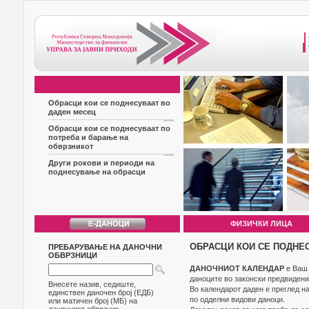
Обрасци кои се поднесуваат во
даден месец
Обрасци кои се поднесуваат по
потреба и барање на
обврзникот
Други рокови и периоди на
поднесување на обрасци
ФИЗИЧКИ ЛИЦА
ОБРАСЦИ КОИ СЕ ПОДНЕ
ПРЕБАРУВАЊЕ НА ДАНОЧНИ
ОБВРЗНИЦИ
ДАНОЧНИОТ КАЛЕНДАР
е Ваш 
даноците во законски предвидени
Внесете назив, седиште,
Во календарот даден е преглед н
единствен даночен број (ЕДБ)
по одделни видови даноци.
или матичен број (МБ) на