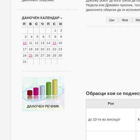
даночниот обврзник
Доколку рокот до кога треба да с
Недела или Државен празник, тог
даночните обврски да ги исполн
ДАНОЧЕН КАЛЕНДАР
»
Јан
Фев
Ма
П
В
С
Ч
П
С
Н
1
2
3
4
5
6
7
8
9
10
11
12
13
14
15
16
17
18
19
20
21
22
23
24
25
26
27
28
29
30
31
Обрасци кои се поднес
Рок
до 10-ти во месецот