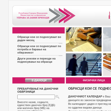
Обрасци кои се поднесуваат во
даден месец
Обрасци кои се поднесуваат по
потреба и барање на
обврзникот
Други рокови и периоди на
поднесување на обрасци
ФИЗИЧКИ ЛИЦА
ОБРАСЦИ КОИ СЕ ПОДНЕ
ПРЕБАРУВАЊЕ НА ДАНОЧНИ
ОБВРЗНИЦИ
ДАНОЧНИОТ КАЛЕНДАР
е Ваш 
даноците во законски предвидени
Внесете назив, седиште,
Во календарот даден е преглед н
единствен даночен број (ЕДБ)
по одделни видови даноци.
или матичен број (МБ) на