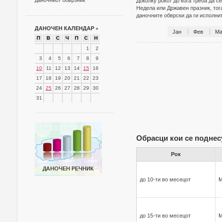
даночниот обврзник
Доколку рокот до кога треба да с
Недела или Државен празник, тог
даночните обврски да ги исполн
ДАНОЧЕН КАЛЕНДАР
»
Јан
Фев
Ма
П
В
С
Ч
П
С
Н
1
2
3
4
5
6
7
8
9
10
11
12
13
14
15
16
17
18
19
20
21
22
23
24
25
26
27
28
29
30
31
Обрасци кои се поднес
Рок
до 10-ти во месецот
до 15-ти во месецот