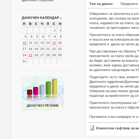
даночниот обврзник
Тип на данок:
Придонеси
Обврзникот за пресметка и упл
ДАНОЧЕН КАЛЕНДАР
»
осигуреник, врз основа на про
плата, надоместок на плата, од
П
В
С
Ч
П
С
Н
тековниот за претходниот месе
1
2
Пресметката за плата обврзник
3
4
5
6
7
8
9
е-пошта или на електронски м
10
11
12
13
14
15
16
придонеси и данок на личен до
17
18
19
20
21
22
23
При доставување на образец “
24
25
26
27
28
29
30
пресметките за плата треба да 
ви бидат доставени на вашата 
31
молиме, веќе еднаш доставенат
во даночните канцеларии на Уп
Податоците, исто така, можете 
Даночното одделение/Даночнио
придонеси и данок на личен до
Обврзник кој има повеќе дело
податоци за вработените од си
Практичното пополнување на “
пресметките за плата е објасн
Преземете и инсталирајте го
к
Клиентски софтвер за ме