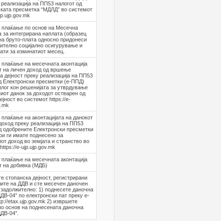
 реализација на ПП53 налогот од
ката пресметка “МДЛД” во системот
ujp.ujp.gov.mk
 плаќање по основ на Месечна
 за интегрирана наплата (образец
на бруто-плата односно придонеси
ително социјално осигурување и
ати за изминатиот месец.
 плаќање на месечната аконтација
т на личен доход од вршење
а дејност преку реализација на ПП53
д Електронски пресметки (е-ППД)
илог кон решенијата за утврдување
иот данок за доходот остварен од
јност во системот https://e-
v.mk
плаќање на аконтацијата на данокот
доход преку реализација на ПП53
д одобрените Електронски пресметки
ои ги имате поднесено за
от доход во земјата и странство во
ttps://e-ujp.ujp.gov.mk
 плаќање на месечната аконтација
т на добивка (МДБ)
е стопанска дејност, регистрирани
лите на ДДВ и сте месечен даночен
 задолжително: 1) поднесете даночна
ДДВ-04” по електронски пат преку е-
p://etax.ujp.gov.mk 2) извршете
о основ на поднесената даночна
ДДВ-04”.