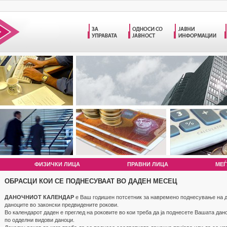
ФИЗИЧКИ ЛИЦА
ПРАВНИ ЛИЦА
МЕЃ
ОБРАСЦИ КОИ СЕ ПОДНЕСУВААТ ВО ДАДЕН МЕСЕЦ
ДАНОЧНИОТ КАЛЕНДАР
е Ваш годишен потсетник за навремено поднесување на д
даноците во законски предвидените рокови.
Во календарот даден е преглед на роковите во кои треба да ја поднесете Вашата дан
по одделни видови даноци.