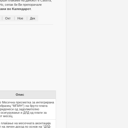
зврши плаќање на данокот е Сабота,
Но, сепак би Ви препорачале
жани во Kалендарот
.
Окт
Ное
Дек
Опис
е Месечна пресметка за интегрирана
образец “МПИН”) на бруто-плата
придонеси од задолжително
 осигурување и ДЛД од плати за
от месец.
 плаќање на месечната аконтација
т на личен доход по основ на “ДЛД-