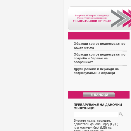
Обрасци кои се поднесуваат во
даден месец
Обрасци кои се поднесуваат по
потреба и барање на
обврзникот
Други рокови и периоди на
поднесување на обрасци
ПРЕБАРУВАЊЕ НА ДАНОЧНИ
ОБВРЗНИЦИ
Внесете назив, седиште,
единствен даночен број (ЕДБ)
или матичен број (МБ) на