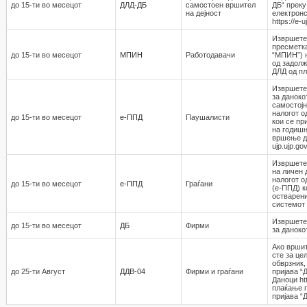
до 15-ти во месецот
ДЛД-ДБ
самостоен вршител
ДБ“ преку
на дејност
електронс
https://e-
Извршете
пресметка
до 15-ти во месецот
МПИН
Работодавaчи
“МПИН”) 
од задолж
ДЛД од пл
Извршете
за даноко
самостојн
налогот о
до 15-ти во месецот
е-ППД
Паушалисти
кои се пр
на годишн
вршење де
ujp.ujp.go
Извршете 
на личен 
налогот о
до 15-ти во месецот
е-ППД
Граѓани
(е-ППД) к
остварени
системот h
Извршете
до 15-ти во месецот
ДБ
Фирми
за даноко
Ако вршит
сте за це
обврзник,
до 25-ти Август
ДДВ-04
Фирми и граѓани
пријава “
Даноци htt
плаќање п
пријава “