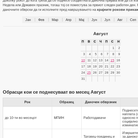
Доколку рокот до кога треба да се поднесе соодветната даночна пријава или да се и
Недела или Државен празник, тогаш тој се поместува за првиот следен работен ден. 
даночните обврски да ги исполните пред навршувањето на
крајните рокови прика
Јан
Фев
Мар
Апр
Мај
Јун
Јул
Авг
Сеп
Август
П
В
С
Ч
П
С
Н
1
2
3
4
5
6
7
8
9
10
11
12
13
14
15
16
17
18
19
20
21
22
23
24
25
26
27
28
29
30
31
Обрасци кои се поднесуваат во месец Август
Рок
Образец
Даночен обврзник
Поднесет
наплата (
до 10-ти во месецот
МПИН
Работодавaчи
односно 
социјално
изминати
Извршете
Трговец-поединец и
за даноко