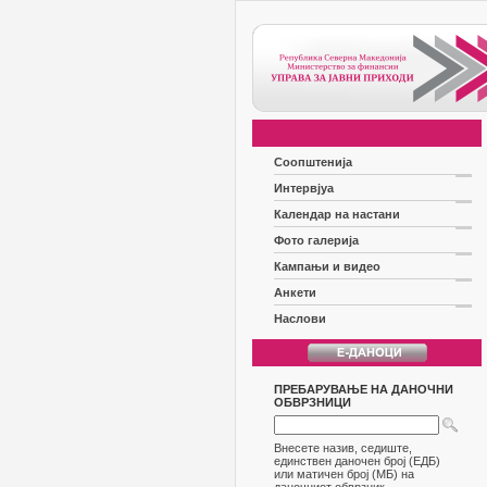
Соопштенија
Интервјуа
Календар на настани
Фото галерија
Кампањи и видео
Анкети
Наслови
ПРЕБАРУВАЊЕ НА ДАНОЧНИ
ОБВРЗНИЦИ
Внесете назив, седиште,
единствен даночен број (ЕДБ)
или матичен број (МБ) на