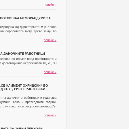
повеќе
»
И ПОТПИШАА МЕМОРАНДУМИ ЗА
предводена од директорката м-р Елена
на соработката меѓу двете земји во
повеќе
»
 НА ДАНОЧНИТЕ РАБОТНИЦИ
Петрова се обрати пред вработените и
а долгогодишна непрекината 10, 20, 30
повеќе
»
„СВ КЛИМЕНТ ОХРИДСКИ“ ВО
Д СОУ „ РИСТЕ РИСТЕВСКИ –
н на даночните работници и годинава
хуман“. Како и претходните години,
ото училиште со ресурсен центар „Св.
повеќе
»
ВАТА ЗА ЈАВНИ ПРИХОДИ