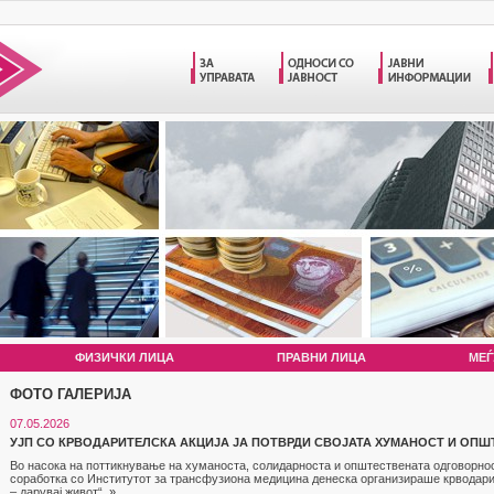
ФИЗИЧКИ ЛИЦА
ПРАВНИ ЛИЦА
МЕЃ
ФОТО ГАЛЕРИЈА
07.05.2026
УЈП СО КРВОДАРИТЕЛСКА АКЦИЈА ЈА ПОТВРДИ СВОЈАТА ХУМАНОСТ И ОП
Во насока на поттикнување на хуманоста, солидарноста и општествената одговорност
соработка со Институтот за трансфузиона медицина денеска организираше крводарит
– дарувај живот“.
»