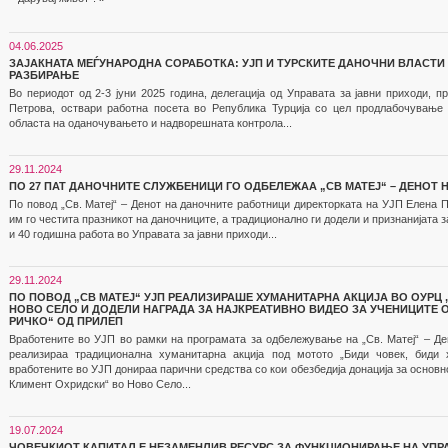
04.06.2025
ЗАЈАКНАТА МЕЃУНАРОДНА СОРАБОТКА: УЈП И ТУРСКИТЕ ДАНОЧНИ ВЛАСТ
РАЗБИРАЊЕ
Во периодот од 2-3 јуни 2025 година, делегација од Управата за јавни приходи, 
Петрова, оствари работна посета во Република Турција со цел продлабочување 
областа на оданочувањето и надворешната контрола...
29.11.2024
ПО 27 ПАТ ДАНОЧНИТЕ СЛУЖБЕНИЦИ ГО ОДБЕЛЕЖАА „СВ МАТЕЈ“ – ДЕНОТ
По повод „Св. Матеј“ – Денот на даночните работници директорката на УЈП Елена 
им го честита празникот на даночниците, а традиционално ги додели и признанијата з
и 40 годишна работа во Управата за јавни приходи...
29.11.2024
ПО ПОВОД „СВ МАТЕЈ“ УЈП РЕАЛИЗИРАШЕ ХУМАНИТАРНА АКЦИЈА ВО ОУРЦ 
НОВО СЕЛО И ДОДЕЛИ НАГРАДА ЗА НАЈКРЕАТИВНО ВИДЕО ЗА УЧЕНИЦИТЕ О
РИЧКО“ ОД ПРИЛЕП
Вработените во УЈП во рамки на програмата за одбележување на „Св. Матеј“ – Де
реализираа традиционална хуманитарна акција под мотото „Биди човек, биди 
вработените во УЈП донираа парични средства со кои обезбедија донација за основн
Климент Охридски“ во Ново Село...
19.07.2024
ЧОВЕЧКИОТ КАПИТАЛ Е НЕЗАМЕНЛИВ РЕСУРС ЗА ФУНКЦИОНИРАЊЕ НА УПРА