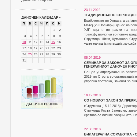
даночниот обврзник
23.11.2022
ТРАДИЦИОНАЛНО СПРОВЕДЕНА
ДАНОЧЕН КАЛЕНДАР
»
Вработените во Управата за јав
П
В
С
Ч
П
С
Н
Матеј (29 Ноември) денес на пове
УЈП која е во рамки на прог
1
2
трансфузиологија во повеќе градо
3
4
5
6
7
8
9
Струмица, Штип, Куманово, Струг
10
11
12
13
14
15
16
уште еднаш ја потврдија заложба
17
18
19
20
21
22
23
24
25
26
27
28
29
30
08.04.2019
31
СЕМИНАР ЗА ЗАКОНОТ ЗА ОП
ГЕНЕРАЛНИОТ ДАНОЧЕН ИНС
Со цел унапредување на работат
2019, во Струга во организација
управна постапка, Законот за лич
18.12.2018
СО НОВИОТ ЗАКОН ЗА ПРЕКР
(Струмица ,15.12.2018) Директор
Струмица Коста Јаневски, заед
сретнаа со бизнис заедницата. Н
22.08.2018
БИЛАТЕРАЛНА СОРАБОТКА - 