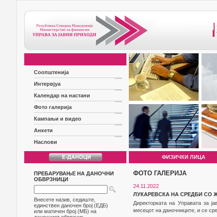
Соопштенија
Интервјуа
Календар на настани
Фото галерија
Кампањи и видео
Анкети
Наслови
ФИЗИЧКИ ЛИЦА
ФОТО ГАЛЕРИЈА
ПРЕБАРУВАЊЕ НА ДАНОЧНИ
ОБВРЗНИЦИ
24.11.2022
ЛУКАРЕВСКА НА СРЕДБИ СО 
Внесете назив, седиште,
Директорката на Управата за ј
единствен даночен број (ЕДБ)
месецот на даночниците, и се ср
или матичен број (МБ) на