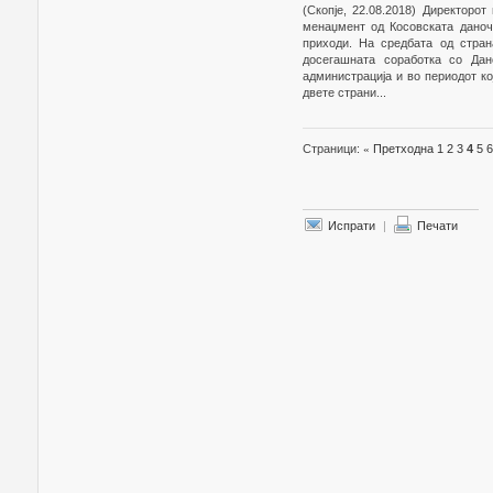
(Скопје, 22.08.2018) Директоро
менаџмент од Косовската даноч
приходи. На средбата од стран
досегашната соработка со Дан
администрација и во периодот ко
двете страни...
Страници:
«
Претходна
1
2
3
4
5
6
Испрати
|
Печати