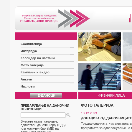
Соопштенија
Интервјуа
Календар на настани
Фото галерија
Кампањи и видео
Анкети
Наслови
ФИЗИЧКИ ЛИЦА
ФОТО ГАЛЕРИЈА
ПРЕБАРУВАЊЕ НА ДАНОЧНИ
ОБВРЗНИЦИ
13.12.2023
ДОНАЦИЈА ОД ДАНОЧНИЦИТЕ 
Внесете назив, седиште,
Традиционалната хуманитарна ак
единствен даночен број (ЕДБ)
програмата за одбележување на С
или матичен број (МБ) на