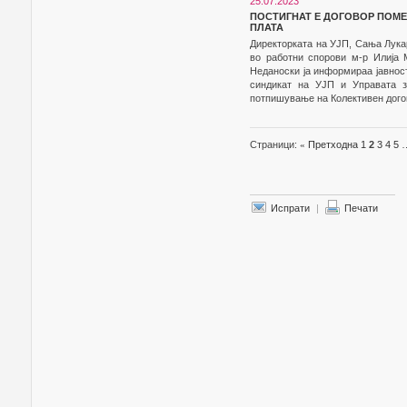
25.07.2023
ПОСТИГНАТ Е ДОГОВОР ПОМЕЃ
ПЛАТА
Директорката на УЈП, Сања Лука
во работни спорови м-р Илија 
Неданоски ја информираа јавнос
синдикат на УЈП и Управата з
потпишување на Колективен догов
Страници:
«
Претходна
1
2
3
4
5
Испрати
|
Печати