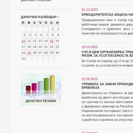
даночниот обврзник
01.12.2023
КРВОДАРИТЕЛСКА АКЦИЈА Н
ДАНОЧЕН КАЛЕНДАР
»
Традиционално како и секоја го
П
В
С
Ч
П
С
Н
работници ширум државата дарув
Солидарност и Црвениот крст, 
1
2
пунктови во внатрешноста на држ
3
4
5
6
7
8
9
10
11
12
13
14
15
16
17
18
19
20
21
22
23
19.10.2023
УЈП И ЦЕФ ОРГАНИЗИРАА ТРИ
24
25
26
27
28
29
30
РИЗИК ЗА УСОГЛАСЕНОСТА В
31
Во Скопје во период од 17ти до 
со ризик за усогласеноста влијаат
22.09.2023
УПРАВАТА ЗА ЈАВНИ ПРИХОД
ЕРМЕНИЈА
Директорката на Управата за ја
вработени од двете институции в
се сретнаа со високи претставн
и Државната ревизија на Републи
Нацвлишвили постојаниот претста
за институционалната поставенос
соработка и размена на искуства 