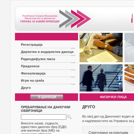
Регистрација
Директни и индиректни даноци
Радиодифузна такса
Придонеси
Фискализација
Игри на среќа
Друго
ФИЗИЧКИ ЛИЦА
ДРУГО
ПРЕБАРУВАЊЕ НА ДАНОЧНИ
ОБВРЗНИЦИ
Во овој дел од Даночниот водич 
и надлежностите на Управата за ј
Внесете назив, седиште,
единствен даночен број (ЕДБ)
или матичен број (МБ) на
Спречување на корупција