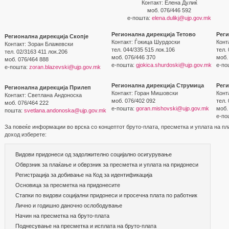
Контакт: Елена Дулиќ
моб. 076/446 592
е-пошта:
elena.dulikj@ujp.gov.mk
Регионална дирекција Тетово
Реги
Регионална дирекција Скопје
Контакт: Ѓокица Шурдоски
Конт
Контакт: Зоран Блажевски
тел. 044/335 515 лок.106
тел.
тел. 02/3163 411 лок.206
моб. 076/446 370
моб.
моб. 076/464 888
е-пошта:
gjokica.shurdoski@ujp.gov.mk
е-по
е-пошта:
zoran.blazevski@ujp.gov.mk
Регионална дирекција Струмица
Рег
Регионална дирекција Прилеп
Контакт: Горан Мишовски
Конт
Контакт: Светлана Андоноска
моб. 076/402 092
тел.
моб. 076/464 222
е-пошта:
goran.mishovski@ujp.gov.mk
моб.
пошта:
svetlana.andonoska@ujp.gov.mk
е-по
За повеќе информации во врска со концептот бруто-плата, пресметка и уплата на пл
доход изберете:
Видови придонеси од задолжително социјално осигурување
Обврзник за плаќање и обврзник за пресметка и уплата на придонеси
Регистрација за добивање на Код за идентификација
Основица за пресметка на придонесите
Стапки по видови социјални придонеси и просечна плата по работник
Лично и годишно даночно ослободување
Начин на пресметка на бруто-плата
Поднесување на пресметка и исплата на бруто-плата