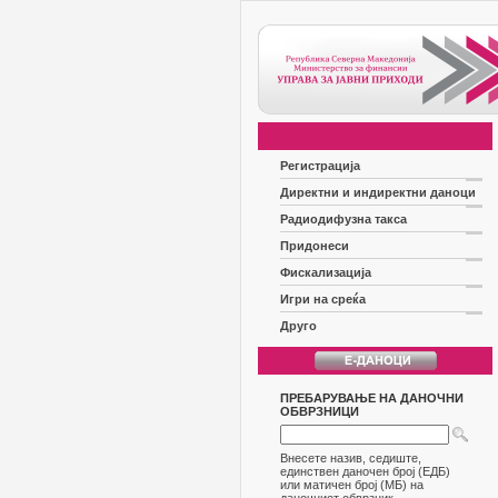
Регистрација
Директни и индиректни даноци
Радиодифузна такса
Придонеси
Фискализација
Игри на среќа
Друго
ПРЕБАРУВАЊЕ НА ДАНОЧНИ
ОБВРЗНИЦИ
Внесете назив, седиште,
единствен даночен број (ЕДБ)
или матичен број (МБ) на