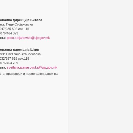
онална дирекција Битола
акт: Пеце Стојановски
 047/235 502 лок.115
 076/464 093
шта:
pece.stojanovski@ujp.gov.mk
ионална дирекција Штип
акт: Светлана Атанасовска
 032/397 818 лок.118
 076/464 709
шта:
svetlana.atanasovska@ujp.gov.mk
ата, придонеси и персонален данок на