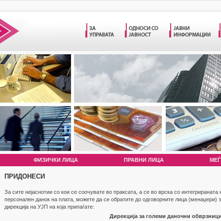
ФИЗИЧКИ ЛИЦА
ПРАВНИ ЛИЦА
МЕЃ
ПРИДОНЕСИ
За сите нејаснотии со кои се соочувате во праксата, а се во врска со интегрираната
персонален данок на плата, можете да се обратите до одговорните лица (менаџери) з
дирекција на УЈП на која припаѓате:
Дирекција за големи даночни обврзниц