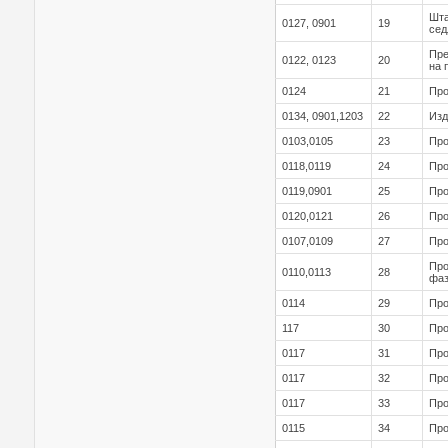
Шта
0127, 0901
19
сед
Пре
0122, 0123
20
на 
0124
21
Про
0134, 0901,1203
22
Изд
0103,0105
23
Про
0118,0119
24
Про
0119,0901
25
Про
0120,0121
26
Про
0107,0109
27
Про
Про
0110,0113
28
фаз
0114
29
Про
117
30
Про
0117
31
Про
0117
32
Про
0117
33
Про
0115
34
Про