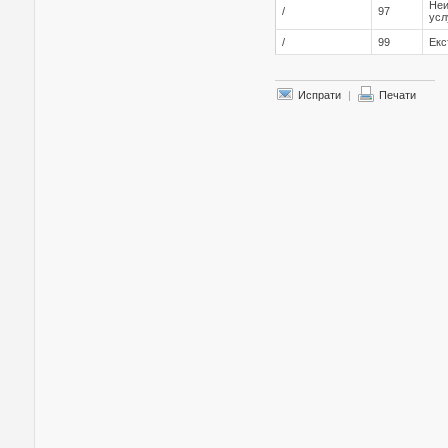
Неи
/
97
усл
/
99
Екс
Испрати
|
Печати