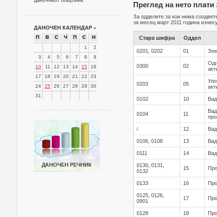
даночниот обврзник
Преглед на нето плати 
За одделите за кои нема соодвет
за месец март 2011 година изнесу
ДАНОЧЕН КАЛЕНДАР
»
П
В
С
Ч
П
С
Н
Стара шифра
Оддел
1
2
0201, 0202
01
Зем
3
4
5
6
7
8
9
Одг
0300
02
10
11
12
13
14
15
16
акт
17
18
19
20
21
22
23
Уло
0203
05
24
25
26
27
28
29
30
акт
31
0102
10
Вад
Вад
0104
11
про
/
12
Вад
0106, 0108
13
Вад
0111
14
Вад
0130, 0131,
15
Про
0132
0133
16
Про
0125, 0126,
17
Про
0901
0128
18
Про