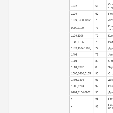
Оси
1102
66
соц
1109
67
Пом
1109,0400,1002
70
Акт
Изн
0902,1109
71
за 
1109,1106
72
Ком
1202,1106
73
Ист
1103,1104,1109,
74
Дру
1401
75
Јав
1201
80
Обр
1301,1302
85
Здр
1003,0400,0135
90
Отс
1403,1404
91
Деј
1203,1204
92
Рек
0901,1104,0902
93
Дру
/
95
При
Неи
/
96
на 