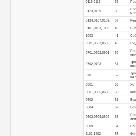
0115,0116
35
Про
Про
0123,0139
36
мес
0124,0107,0109,
37
Рец
0101,0103,1003
40
Сна
1003
41
Соб
0501,0502,0503,
45
Гра
Про
0701,0702,0901
50
про
Трг
0702,0703
51
воз
Трг
0701
52
на 
0801
55
Хот
0601,0605,0606,
60
Коп
0602
61
Вод
0604
62
Воз
При
0603,0608,0802
63
аге
0609
64
Пош
1101,1402
65
Фин