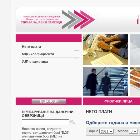
Нето плати
МДБ коефициенти
УЈП статистика
ФИЗИЧКИ ЛИЦА
НЕТО ПЛАТИ
ПРЕБАРУВАЊЕ НА ДАНОЧНИ
ОБВРЗНИЦИ
Одберете година и мес
Внесете назив, седиште,
Година
Месец
единствен даночен број (ЕДБ)
или матичен број (МБ) на