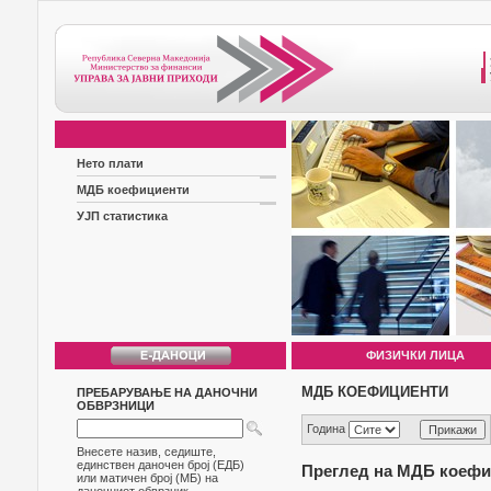
Нето плати
МДБ коефициенти
УЈП статистика
ФИЗИЧКИ ЛИЦА
МДБ КОЕФИЦИЕНТИ
ПРЕБАРУВАЊЕ НА ДАНОЧНИ
ОБВРЗНИЦИ
Година
Внесете назив, седиште,
единствен даночен број (ЕДБ)
Преглед на МДБ коефиц
или матичен број (МБ) на