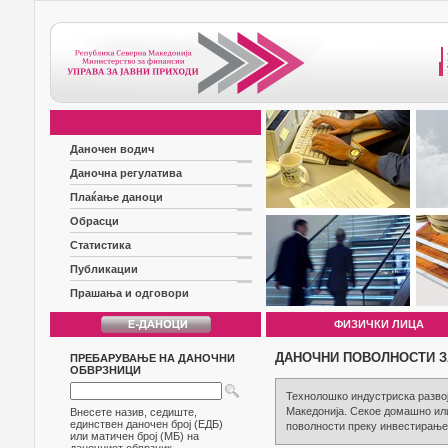
Даночен водич
Даночна регулатива
Плаќање даноци
Обрасци
Статистика
Публикации
Прашања и одговори
ФИЗИЧКИ ЛИЦА
ДАНОЧНИ ПОВОЛНОСТИ З
ПРЕБАРУВАЊЕ НА ДАНОЧНИ
ОБВРЗНИЦИ
Технолошко индустриска развој
Македонија. Секое домашно или
Внесете назив, седиште,
единствен даночен број (ЕДБ)
поволности преку инвестирање 
или матичен број (МБ) на