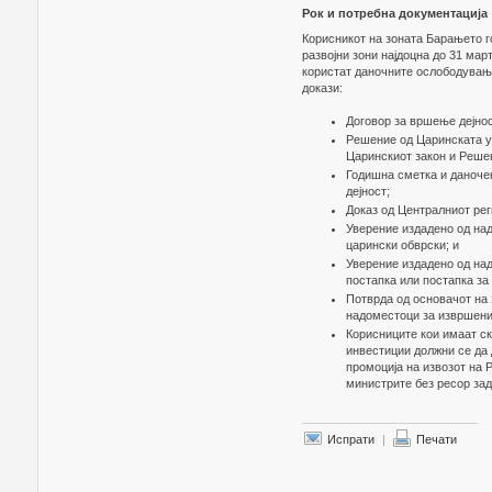
Рок и потребна документација
Корисникот на зоната Барањето г
развојни зони најдоцна до 31 март
користат даночните ослободувања
докази:
Договор за вршење дејнос
Решение од Царинската у
Царинскиот закон и Решен
Годишна сметка и даночен
дејност;
Доказ од Централниот рег
Уверение издадено од над
царински обврски; и
Уверение издадено од над
постапка или постапка за
Потврда од основачот на 
надоместоци за извршени 
Корисниците кои имаат с
инвестиции должни се да 
промоција на извозот на 
министрите без ресор за
Испрати
|
Печати