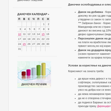
даночниот обврзник
Даночни ослободувања и оле
Данок на добивка
- Кори
ДАНОЧЕН КАЛЕНДАР
»
доколку во рок од две го
П
В
С
Ч
П
С
Н
утврдени со закон го зап
*** Задржан данок
- Корис
1
2
Македонија или во странс
3
4
5
6
7
8
9
данокот во висина од 10%
10
11
12
13
14
15
16
двојно оданочување (вид
Персонален данок на д
17
18
19
20
21
22
23
на плати на вработени ли
24
25
26
27
28
29
30
првиот месец во кој корис
31
Данок на додадена вре
(освен прометот наменет 
наменети за крајна потро
Услови за користење на даноч
Корисникот на зоната треба:
да врши нова дејност и то
софтвери, склопување хар
производство засновано н
увоз на добра кои се вне
да нема ненамирени прис
да не е отворена стечајна
да поднесе Барање за ос
приходи преку
Дирекцијат