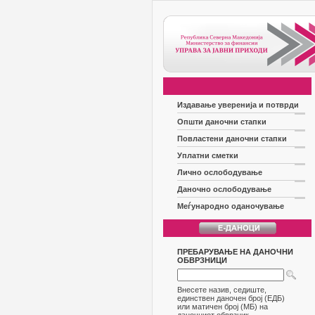
Издавање уверенија и потврди
Општи даночни стапки
Повластени даночни стапки
Уплатни сметки
Лично ослободување
Даночно ослободување
Меѓународно оданочување
ПРЕБАРУВАЊЕ НА ДАНОЧНИ
ОБВРЗНИЦИ
Внесете назив, седиште,
единствен даночен број (ЕДБ)
или матичен број (МБ) на