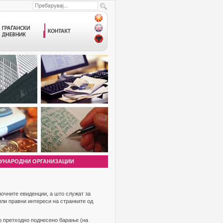
УНАРОДНИ ОРГАНИЗАЦИИ
ночните евиденции, а што служат за
или правни интереси на странките од
о претходно поднесено барање (на