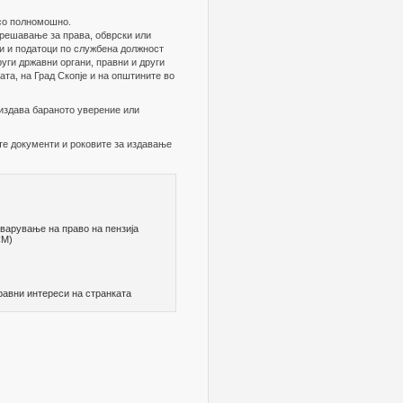
 со полномошно.
 решавање за права, обврски или
зи и податоци по службена должност
руги државни органи, правни и други
ата, на Град Скопје и на општините во
 издава бараното уверение или
те документи и роковите за издавање
тварување на право на пензија
СМ)
равни интереси на странката