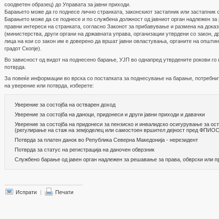
соодветен образец) до Управата за јавни приходи.
Барањето може да го поднесе лично странката, законскиот застапник или застапник
Барањето може да се поднесе и по службена должност од јавниот орган надлежен за
правни интереси на странката, согласно Законот за прибавување и размена на дока
(министерства, други органи на државната управа, организации утврдени со закон, д
лица на кои со закон им е доверено да вршат јавни овластувања, органите на општин
градот Скопје).
Во зависност од видот на поднесено барање, УЈП во однапред утврдените рокови го
потврда.
За повеќе информации во врска со постапката за поднесување на барање, потребни
на уверение или потврда, изберете:
Уверение за состојба на остварен доход
Уверение за состојба на даноци, придонеси и други јавни приходи и давачки
Уверение за состојба на придонеси за пензиско и инвалидско осигурување за ос
(регулирање на стаж на земјоделец или самостоен вршител дејност пред ФПИО
Потврда за платен данок во Република Северна Македонија - нерезидент
Потврда за статус на регистрација на даночен обврзник
Службено барање од јавен орган надлежен за решавање за права, обврски или п
Испрати
|
Печати