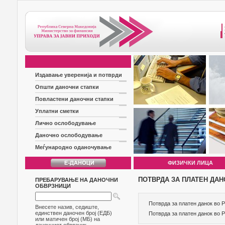
Издавање уверенија и потврди
Општи даночни стапки
Повластени даночни стапки
Уплатни сметки
Лично ослободување
Даночно ослободување
Меѓународно оданочување
ФИЗИЧКИ ЛИЦА
ПОТВРДА ЗА ПЛАТЕН ДАН
ПРЕБАРУВАЊЕ НА ДАНОЧНИ
ОБВРЗНИЦИ
Потврда за платен данок в
Внесете назив, седиште,
единствен даночен број (ЕДБ)
Потврда за платен данок в
или матичен број (МБ) на