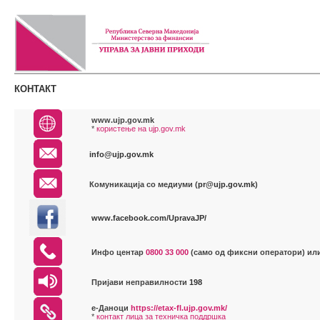
КОНТАКТ
www.ujp.gov.mk
*
користење на ujp.gov.mk
info@ujp.gov.mk
Комуникација со медиуми (
pr@ujp.gov.mk
)
www.facebook.com/UpravaJP/
Инфо центар
0800 33 000
(само од фиксни оператори) ил
Пријави неправилности
198
е-Даноци
https://etax-fl.ujp.gov.mk/
*
контакт лица за техничка поддршка