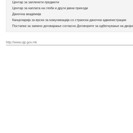
Центар за запленети предмети
Центар за наплата на глоби и други јавни приходи
Даночна академија
Канцеларија за врски за комуникација со странски даночни администрации
Постапки за заемно договарање согласно Договорите за одбегнување на двој
http://www.ujp.gov.mk