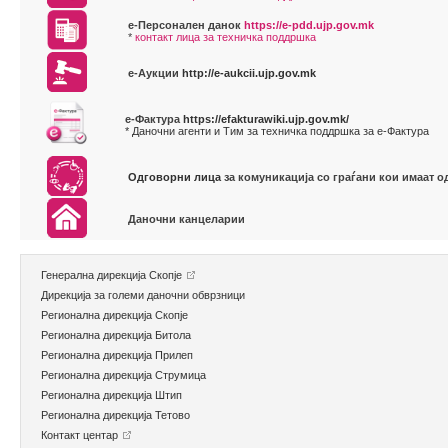
е-Персонален данок
https://e-pdd.ujp.gov.mk
*
контакт лица за техничка поддршка
е-Аукции
http://e-aukcii.ujp.gov.mk
е-Фактура
https://efakturawiki.ujp.gov.mk/
* Даночни агенти и Тим за техничка поддршка за е-Фактура
Одговорни лица
за комуникација со граѓани кои имаат о
Даночни канцеларии
Генерална дирекција Скопје
Дирекција за големи даночни обврзници
Регионална дирекција Скопје
Регионална дирекција Битола
Регионална дирекција Прилеп
Регионална дирекција Струмица
Регионална дирекција Штип
Регионална дирекција Тетово
Контакт центар