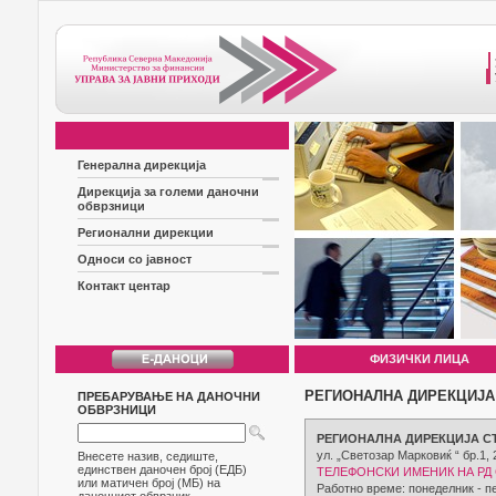
Генерална дирекција
Дирекција за големи даночни
обврзници
Регионални дирекции
Односи со јавност
Контакт центар
ФИЗИЧКИ ЛИЦА
РЕГИОНАЛНА ДИРЕКЦИЈА
ПРЕБАРУВАЊЕ НА ДАНОЧНИ
ОБВРЗНИЦИ
РЕГИОНАЛНА ДИРЕКЦИЈА С
ул. „Светозар Марковиќ “ бр.1,
Внесете назив, седиште,
единствен даночен број (ЕДБ)
ТЕЛЕФОНСКИ ИМЕНИК НА РД С
или матичен број (МБ) на
Работно време: понеделник - пе