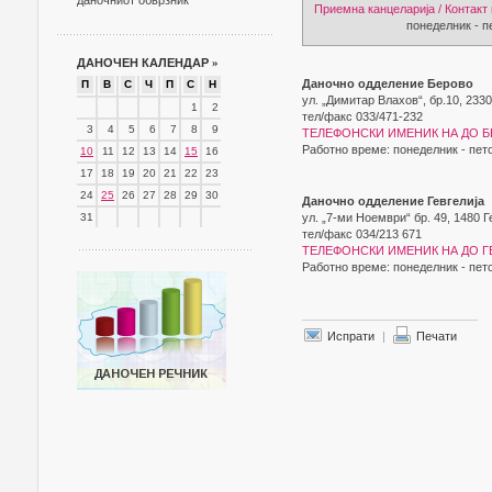
даночниот обврзник
Приемна канцеларија / Контакт
понеделник - петок 07
ДАНОЧЕН КАЛЕНДАР
»
Даночно одделение Берово
П
В
С
Ч
П
С
Н
ул. „Димитар Влахов“, бр.10, 233
1
2
тел/факс 033/471-232
3
4
5
6
7
8
9
ТЕЛЕФОНСКИ ИМЕНИК НА ДО БЕ
Работно време: понеделник - пето
10
11
12
13
14
15
16
17
18
19
20
21
22
23
24
25
26
27
28
29
30
Даночно одделение Гевгелија
31
ул. „7-ми Ноември“ бр. 49, 1480 Г
тел/факс 034/213 671
ТЕЛЕФОНСКИ ИМЕНИК НА ДО ГЕВ
Работно време: понеделник - пето
Испрати
|
Печати