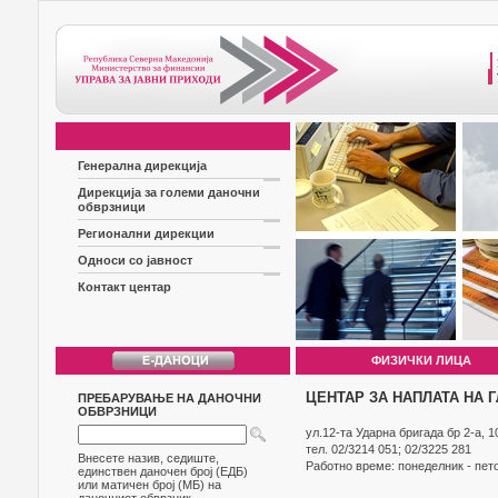
Генерална дирекција
Дирекција за големи даночни
обврзници
Регионални дирекции
Односи со јавност
Контакт центар
ФИЗИЧКИ ЛИЦА
ЦЕНТАР ЗА НАПЛАТА НА 
ПРЕБАРУВАЊЕ НА ДАНОЧНИ
ОБВРЗНИЦИ
ул.12-та Ударна бригада бр 2-а, 1
тел. 02/3214 051; 02/3225 281
Внесете назив, седиште,
Работно време: понеделник - пето
единствен даночен број (ЕДБ)
или матичен број (МБ) на