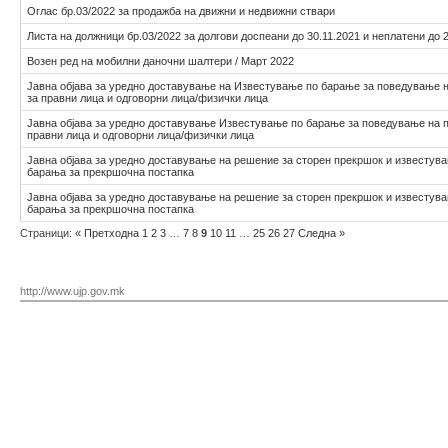
Оглас бр.03/2022 за продажба на движни и недвижни ствари
Листа на должници бр.03/2022 за долгови доспеани до 30.11.2021 и неплатени до 
Возен ред на мобилни даночни шалтери / Март 2022
Јавна објава за уредно доставување на Известување по барање за поведување 
за правни лица и одговорни лица/физички лица
Јавна објава за уредно доставување Известување по барање за поведување на 
правни лица и одговорни лица/физички лица
Јавна објава за уредно доставување на решение за сторен прекршок и известув
барања за прекршочна постапка
Јавна објава за уредно доставување на решение за сторен прекршок и известув
барања за прекршочна постапка
Страници:
«
Претходна
1
2
3
…
7
8
9
10
11
…
25
26
27
Следна
»
http://www.ujp.gov.mk