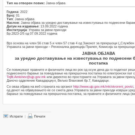
Тип на отворен повик:
Јавна објава
Година
: 2022
Број
: 01
Тип
: Јавна објава
Наслов
: Јавна објава за уредно доставување на известувања по поднесени бара
Датум на издавање
: 13.09.2022 година
Институција
: Управа за јавни приходи
Бр.2823-2/5 од 07.09.2022 година
Врз основа на член 56 став 5 и член 57 став 4 од Законот за прекршоци („Службен 
Управата за јавни приходи – Регионална дирекција Прилеп, Комисија за прекршоци
ЈАВНА ОБЈАВА
за уредно доставување на известувања по поднесени 
постапка
Се повикуваат правните и физичките лица во рок од осум дена да го подигнат ре
поднесеното барање за поведување на прекршочна постапка по електронски пат с
Tejfit.Amishev@ujp.gov.mk
или директно во просториите на Управата за јавни прихо
Даночо одделение Кавадарциул, Вељко Влаховиќ бр.7, Кавадарци.
Со оваа објава на веб страната на органот
http://www.ujp.gov.mk/mk/otvoreni_povici
,
од денот на објавувањето ќе се смета дека Управата за јавни приходи изврши уре
барање за поведување на прекршочна постапка, за правните и физичките лица (в
Испрати
|
Печати