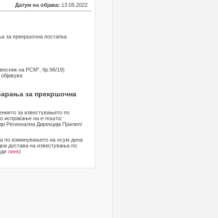
Датум на објава:
13.09.2022
ња за прекршочна постапка
весник на РСМ”, бр.96/19)
 објавува
барања за прекршочна
шението за известувањето по
о испраќање на е-пошта:
ди Регионална Дирекција Прилеп/
 а по изминувањето на осум дена
дна достава на известувања по
иди
линк
)