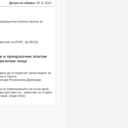
Датум на објава:
09.11.2022
 прекршочни платни налози за
весник на РСМ”, бр.96/19),
к и прекршочни платни
физички лица
дена да ги подигнат записниците за
на е-пошта:
риходи Регионална Дирекција
 а по изминувањето на осум дена
на достава на „ записник за сторен
 лица: (види
линк
)