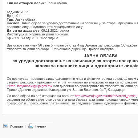
Тип на отворен повик:
Јавна објава
Година
: 2022
Број
: 01
Тип
: Јавна објава
Наслов
: Јавна објава за уредно доставување на записници за сторен прекршок и
правните лица и одговорните лица/физички лица
Датум на издавање
: 09.11.2022 година
Институција
: Управа за јавни приходи
Бр.2809-2/3 од 08.11.2022 година
Врз основа на член 56 став 5 и член 57 став 4 од Законот за прекршоци („Службен 
Управата за јавни приходи – Регионална дирекција Прилеп објавува,
ЈАВНА ОБЈАВА
за уредно доставување на записници за сторен прекршо
налози за правните лица и одговорните лица/
Се повикуваат правните лица, одговорните лица и физичките лица во рок од осум 
сторен прекршок и прекршочните платни налози по електронски пат со испраќање 
Petar.Damjanoski@ujp.gov.mk
или директно во просториите на Управата за јавни п
Прилеп/Даночо одделение Кавадарци ул. Вељко Влаховиќ бр.7, Кавадарци.
Со оваа објава на веб страната на органот
http://www.ujp.gov.mk/mk/otvoreni_povici
,
од денот на објавувањето ќе се смета дека Управата за јавни приходи изврши уред
прекршок“ и ,,прекршочен платен налог,, за следниве правни, одговорни и физички
Испрати
|
Печати