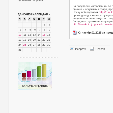
даночниот обврзник
За подетални информации во в
движни и недвижни ствари, пре
Преку веб порталот
http://e-auk
ДАНОЧЕН КАЛЕНДАР
»
преглед на достапните аукциск
надавање и лицитација за ства
П
В
С
Ч
П
С
Н
За да учествувате на е-аукции
http://e-aukcii.ujp.gov.mk
повеќе
1
2
3
4
5
6
7
8
9
Оглас бр.01/2025 за про
10
11
12
13
14
15
16
17
18
19
20
21
22
23
24
25
26
27
28
29
30
Испрати
|
Печати
31