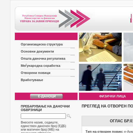
Организациска структура
Основни документи
Општа даночна регулатива
Меѓународна соработка
Отворени повици
Вработување
ФИЗИЧКИ ЛИЦА
ПРЕГЛЕД НА ОТВОРЕН П
ПРЕБАРУВАЊЕ НА ДАНОЧНИ
ОБВРЗНИЦИ
ОГЛАС БР.
Внесете назив, седиште,
единствен даночен број (ЕДБ)
или матичен број (МБ) на
Тип на отворен повик:
е-Аук