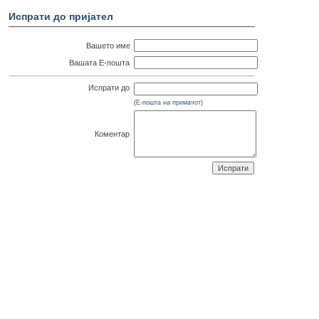
Испрати до пријател
Вашето име
Вашата Е-пошта
Испрати до
(Е-пошта на примачот)
Коментар