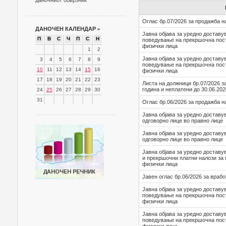
даночниот обврзник
Оглас бр.07/2026 за продажба н
ДАНОЧЕН КАЛЕНДАР
»
Јавна објава за уредно достав
П
В
С
Ч
П
С
Н
поведување на прекршочна пост
физички лица
1
2
Јавна објава за уредно достав
3
4
5
6
7
8
9
поведување на прекршочна пост
10
11
12
13
14
15
16
физички лица
17
18
19
20
21
22
23
Листа на должници бр.07/2026 з
година и неплатени до 30.06.202
24
25
26
27
28
29
30
31
Оглас бр.06/2026 за продажба н
Јавна објава за уредно доставу
одговорно лице во правно лице
Јавна објава за уредно доставу
одговорно лице во правно лице
Јавна објава за уредно доставу
и прекршочни платни налози за 
физички лица
Јавен оглас бр.06/2026 за враб
Јавна објава за уредно достав
поведување на прекршочна пост
физички лица
Јавна објава за уредно достав
поведување на прекршочна пост