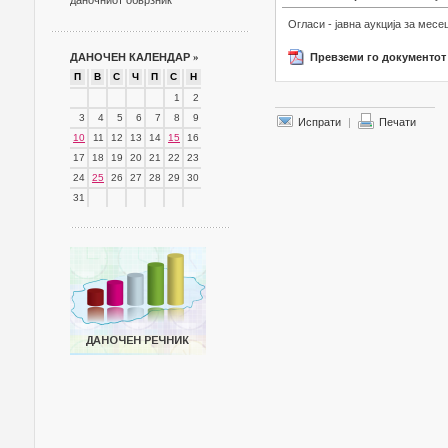
даночниот обврзник
Огласи - јавна аукција за мес
ДАНОЧЕН КАЛЕНДАР
»
Превземи го документот
П
В
С
Ч
П
С
Н
1
2
3
4
5
6
7
8
9
Испрати
|
Печати
10
11
12
13
14
15
16
17
18
19
20
21
22
23
24
25
26
27
28
29
30
31