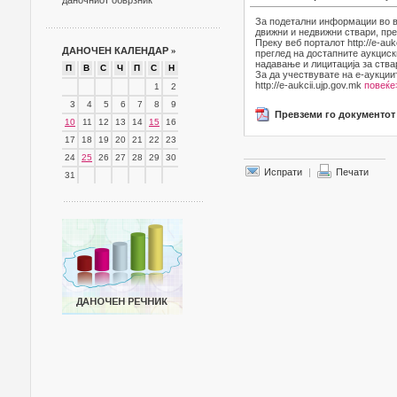
даночниот обврзник
За подетални информации во в
движни и недвижни ствари, пре
Преку веб порталот http://e-au
ДАНОЧЕН КАЛЕНДАР
»
преглед на достапните аукциск
надавање и лицитација за ства
П
В
С
Ч
П
С
Н
За да учествувате на е-аукции
http://e-aukcii.ujp.gov.mk
повеќе
1
2
3
4
5
6
7
8
9
Превземи го документот
10
11
12
13
14
15
16
17
18
19
20
21
22
23
24
25
26
27
28
29
30
Испрати
|
Печати
31