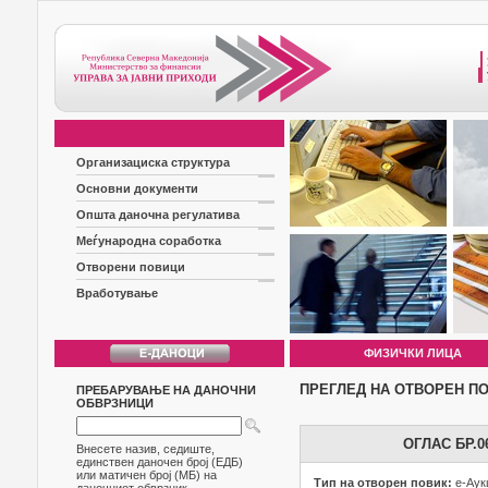
Организациска структура
Основни документи
Општа даночна регулатива
Меѓународна соработка
Отворени повици
Вработување
ФИЗИЧКИ ЛИЦА
ПРЕГЛЕД НА ОТВОРЕН П
ПРЕБАРУВАЊЕ НА ДАНОЧНИ
ОБВРЗНИЦИ
ОГЛАС БР.
Внесете назив, седиште,
единствен даночен број (ЕДБ)
или матичен број (МБ) на
Тип на отворен повик:
е-Аук