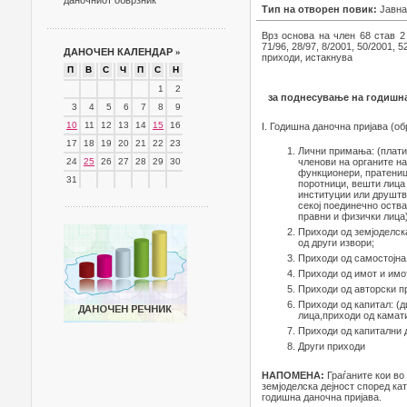
даночниот обврзник
Тип на отворен повик:
Јавна
Врз основа на член 68 став 2 
71/96, 28/97, 8/2001, 50/2001, 
ДАНОЧЕН КАЛЕНДАР
»
приходи, истакнува
П
В
С
Ч
П
С
Н
1
2
за поднесување на годишна
3
4
5
6
7
8
9
10
11
12
13
14
15
16
I. Годишна даночна пријава (об
17
18
19
20
21
22
23
Лични примања: (плати
24
25
26
27
28
29
30
членови на органите н
функционери, пратеници
31
поротници, вешти лица 
институции или друштв
секој поединечно оств
правни и физички лица)
Приходи од земјоделска
од други извори;
Приходи од самостојна 
Приходи од имот и имо
Приходи од авторски п
Приходи од капитал: (д
лица,приходи од камати
Приходи од капитални 
Други приходи
НАПОМЕНА:
Граѓаните кои во
земјоделска дејност според ка
годишна даночна пријава.