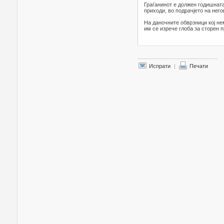
Граѓанинот е должен годишната
приходи, во подрачјето на нег
На даночните обврзници кој н
им се изрече глоба за сторен 
Испрати
|
Печати