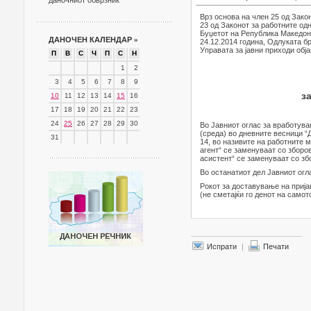
даночниот обврзник
Врз основа на член 25 од Закон
23 од Законот за работните одн
Буџетот на Република Македони
ДАНОЧЕН КАЛЕНДАР
»
24.12.2014 година, Одлуката бр
Управата за јавни приходи обј
П
В
С
Ч
П
С
Н
1
2
3
4
5
6
7
8
9
з
10
11
12
13
14
15
16
17
18
19
20
21
22
23
24
25
26
27
28
29
30
Во Јавниот оглас за вработувањ
(среда) во дневните весници “Д
31
14, во називите на работните м
агент“ се заменуваат со зборов
асистент“ се заменуваат со збо
Во останатиот дел Јавниот огл
Рокот за доставување на прија
(не сметајќи го денот на самот
Испрати
|
Печати