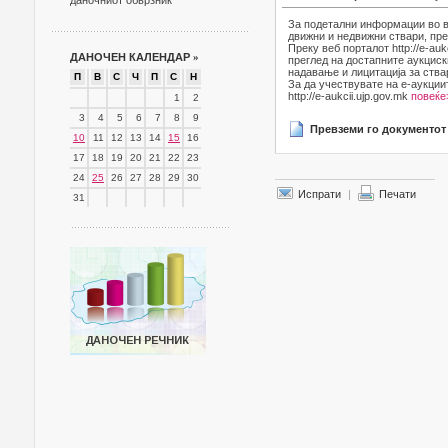
даночниот обврзник
За подетални информации во в
движни и недвижни ствари, пре
Преку веб порталот http://e-au
ДАНОЧЕН КАЛЕНДАР
»
преглед на достапните аукциск
надавање и лицитација за ства
П
В
С
Ч
П
С
Н
За да учествувате на е-аукции
http://e-aukcii.ujp.gov.mk
повеќе
1
2
3
4
5
6
7
8
9
Превземи го документот
10
11
12
13
14
15
16
17
18
19
20
21
22
23
24
25
26
27
28
29
30
Испрати
|
Печати
31