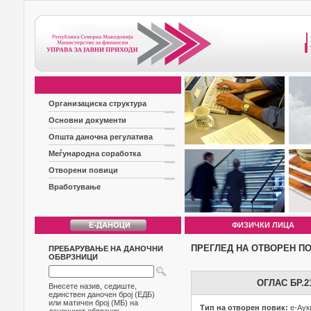
Организациска структура
Основни документи
Општа даночна регулатива
Меѓународна соработка
Отворени повици
Вработување
ФИЗИЧКИ ЛИЦА
ПРЕГЛЕД НА ОТВОРЕН П
ПРЕБАРУВАЊЕ НА ДАНОЧНИ
ОБВРЗНИЦИ
ОГЛАС БР.
Внесете назив, седиште,
единствен даночен број (ЕДБ)
или матичен број (МБ) на
Тип на отворен повик:
е-Аук